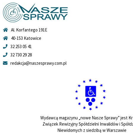
Al. Korfantego 191E
40-153 Katowice
32 253 05 41
32 730 29 28
redakcja@naszesprawy.com.pl
Wydawcą magazynu „nowe Nasze Sprawy” jest Kr
Związek Rewizyjny Spółdzielni Inwalidów i Spółdz
Niewidomych z siedzibą w Warszawie