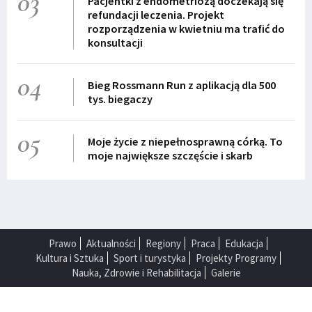
03
Pacjentki z endometriozą doczekają się
refundacji leczenia. Projekt
rozporządzenia w kwietniu ma trafić do
konsultacji
04
Bieg Rossmann Run z aplikacją dla 500
tys. biegaczy
05
Moje życie z niepełnosprawną córką. To
moje największe szczęście i skarb
Prawo
Aktualności
Regiony
Praca
Edukacja
Kultura i Sztuka
Sport i turystyka
Projekty Programy
Nauka, Zdrowie i Rehabilitacja
Galerie