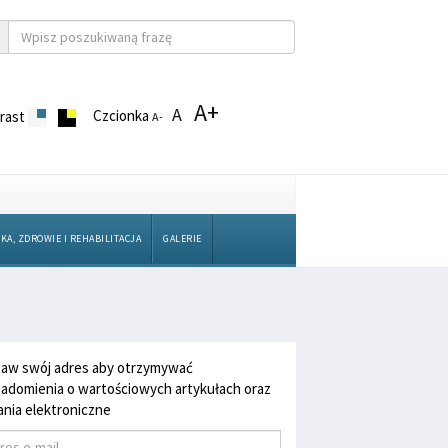
A+
A
Czcionka
rast
A-
KA, ZDROWIE I REHABILITACJA
GALERIE
aw swój adres aby otrzymywać
adomienia o wartościowych artykułach oraz
nia elektroniczne