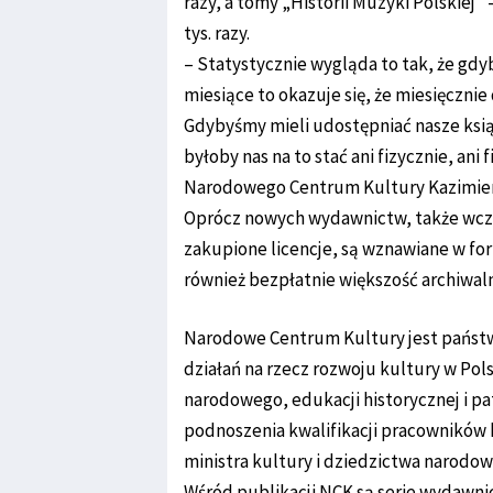
razy, a tomy „Historii Muzyki Polskiej”
tys. razy.
– Statystycznie wygląda to tak, że gdy
miesiące to okazuje się, że miesięczni
Gdybyśmy mieli udostępniać nasze książk
byłoby nas na to stać ani fizycznie, an
Narodowego Centrum Kultury Kazimier
Oprócz nowych wydawnictw, także wcze
zakupione licencje, są wznawiane w for
również bezpłatnie większość archiwa
Narodowe Centrum Kultury jest państw
działań na rzecz rozwoju kultury w Pol
narodowego, edukacji historycznej i pa
podnoszenia kwalifikacji pracowników 
ministra kultury i dziedzictwa narodo
Wśród publikacji NCK są serie wydawnic