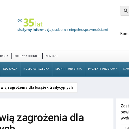
Kont
DANIA
POLITYKA COOKIES
KONTAKT
EDUKACJA
KULTURA I SZTUKA
SPORT I TURYSTYKA
PROJEKTY PROGRAMY
NAU
owią zagrożenia dla książek tradycyjnych
Zost
powi
wią zagrożenia dla
wyda