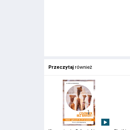
Przeczytaj
również