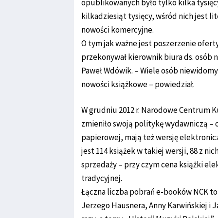
opublikowanych było tylko kilka tysięc
kilkadziesiąt tysięcy, wśród nich jest l
nowości komercyjne.
O tym jak ważne jest poszerzenie ofer
przekonywał kierownik biura ds. osób
Paweł Wdówik. – Wiele osób niewidomyc
nowości książkowe – powiedział.
W grudniu 2012 r. Narodowe Centrum Ku
zmieniło swoją politykę wydawniczą – 
papierowej, mają też wersję elektronic
jest 114 książek w takiej wersji, 88 z n
sprzedaży – przy czym cena książki elekt
tradycyjnej.
Łączna liczba pobrań e-booków NCK to 
Jerzego Hausnera, Anny Karwińskiej i Ja