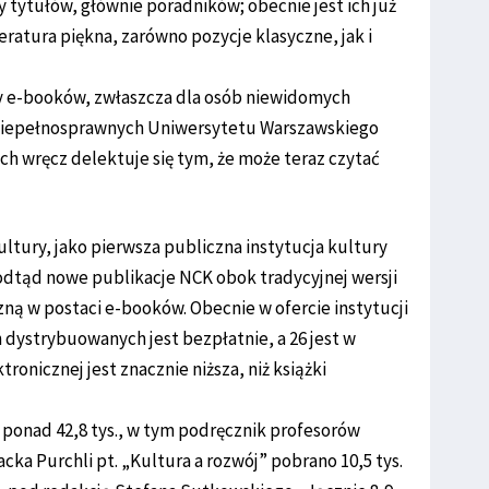
y tytułów, głównie poradników; obecnie jest ich już
iteratura piękna, zarówno pozycje klasyczne, jak i
ty e-booków, zwłaszcza dla osób niewidomych
 niepełnosprawnych Uniwersytetu Warszawskiego
h wręcz delektuje się tym, że może teraz czytać
ltury, jako pierwsza publiczna instytucja kultury
odtąd nowe publikacje NCK obok tradycyjnej wersji
zną w postaci e-booków. Obecnie w ofercie instytucji
ich dystrybuowanych jest bezpłatnie, a 26 jest w
ronicznej jest znacznie niższa, niż książki
ponad 42,8 tys., w tym podręcznik profesorów
cka Purchli pt. „Kultura a rozwój” pobrano 10,5 tys.