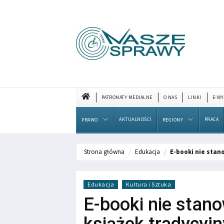
PATRONATY MEDIALNE
O NAS
LINKI
E-WY
AKTUALNOŚCI
PRACA
PRAWO
REGIONY
Strona główna
Edukacja
E-booki nie stan
Edukacja
Kultura i Sztuka
E-booki nie stano