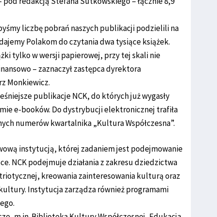
 – pod redakcją Stefana Sutkowskiego – łącznie 8,9
byśmy liczbę pobrań naszych publikacji podzielili na
e dajemy Polakom do czytania dwa tysiące książek.
i tylko w wersji papierowej, przy tej skali nie
i finansowo – zaznaczył zastępca dyrektora
z Monkiewicz.
śniejsze publikacje NCK, do których już wygasły
mie e-booków. Do dystrybucji elektronicznej trafiła
lnych numerów kwartalnika „Kultura Współczesna”.
ową instytucją, której zadaniem jest podejmowanie
sce. NCK podejmuje działania z zakresu dziedzictwa
triotycznej, kreowania zainteresowania kulturą oraz
kultury. Instytucja zarządza również programami
wego.
ze, m.in. Biblioteka Kultury Współczesnej, Edukacja