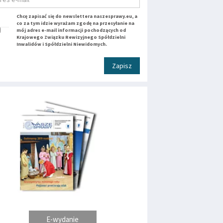
Chcę zapisać się do newslettera naszesprawy.eu, a
co za tym idzie wyrażam zgodę na przesyłanie na
mój adres e-mail informacji pochodzących od
Krajowego Związku Rewizyjnego Spółdzielni
Inwalidów i Spółdzielni Niewidomych.
Zapisz
E-wydanie