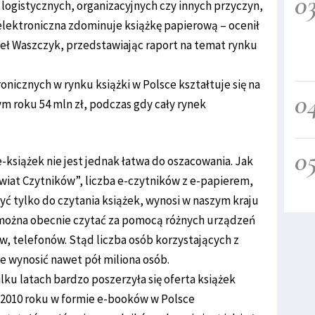
0
logistycznych, organizacyjnych czy innych przyczyn,
elektroniczna zdominuje książkę papierową – ocenił
eł Waszczyk, przedstawiając raport na temat rynku
ronicznych w rynku książki w Polsce kształtuje się na
0
ym roku 54 mln zł, podczas gdy cały rynek
0
-książek nie jest jednak łatwa do oszacowania. Jak
wiat Czytników”, liczba e-czytników z e-papierem,
żyć tylko do czytania książek, wynosi w naszym kraju
 można obecnie czytać za pomocą różnych urządzeń
, telefonów. Stąd liczba osób korzystających z
e wynosić nawet pół miliona osób.
lku latach bardzo poszerzyła się oferta książek
 2010 roku w formie e-booków w Polsce