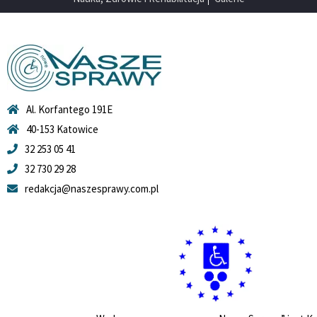
Al. Korfantego 191E
40-153 Katowice
32 253 05 41
32 730 29 28
redakcja@naszesprawy.com.pl