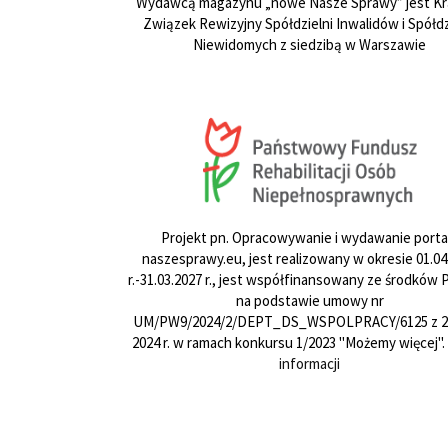
Wydawcą magazynu „nowe Nasze Sprawy” jest Kr
Związek Rewizyjny Spółdzielni Inwalidów i Spółdz
Niewidomych z siedzibą w Warszawie
Projekt pn. Opracowywanie i wydawanie porta
naszesprawy.eu, jest realizowany w okresie 01.04
r.-31.03.2027 r., jest współfinansowany ze środków
na podstawie umowy nr
UM/PW9/2024/2/DEPT_DS_WSPOLPRACY/6125 z 24
2024 r. w ramach konkursu 1/2023 "Możemy więcej".
informacji