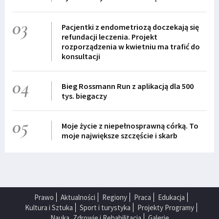
03
Pacjentki z endometriozą doczekają się
refundacji leczenia. Projekt
rozporządzenia w kwietniu ma trafić do
konsultacji
04
Bieg Rossmann Run z aplikacją dla 500
tys. biegaczy
05
Moje życie z niepełnosprawną córką. To
moje największe szczęście i skarb
Prawo
Aktualności
Regiony
Praca
Edukacja
Kultura i Sztuka
Sport i turystyka
Projekty Programy
Nauka, Zdrowie i Rehabilitacja
Galerie