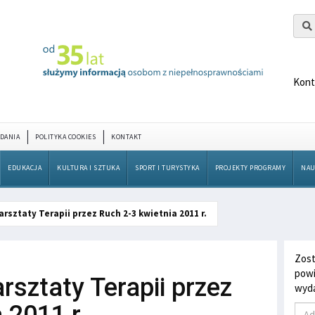
Kont
DANIA
POLITYKA COOKIES
KONTAKT
EDUKACJA
KULTURA I SZTUKA
SPORT I TURYSTYKA
PROJEKTY PROGRAMY
NAU
rsztaty Terapii przez Ruch 2-3 kwietnia 2011 r.
Zost
powi
sztaty Terapii przez
wyda