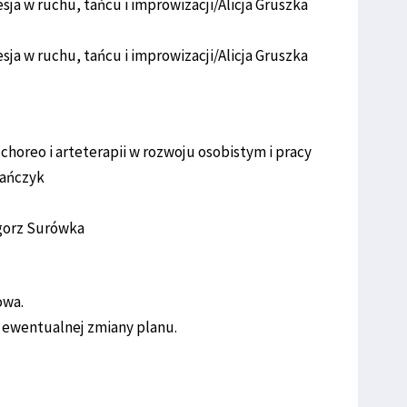
esja w ruchu, tańcu i improwizacji/Alicja Gruszka
esja w ruchu, tańcu i improwizacji/Alicja Gruszka
choreo i arteterapii w rozwoju osobistym i pracy
pańczyk
egorz Surówka
owa.
o ewentualnej zmiany planu.