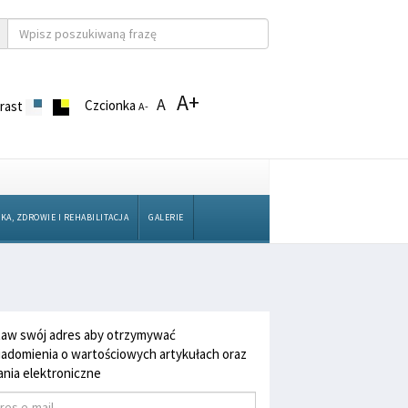
A+
A
Czcionka
rast
A-
KA, ZDROWIE I REHABILITACJA
GALERIE
aw swój adres aby otrzymywać
adomienia o wartościowych artykułach oraz
nia elektroniczne