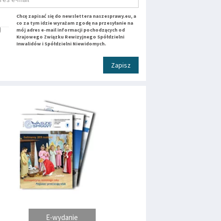
Chcę zapisać się do newslettera naszesprawy.eu, a
co za tym idzie wyrażam zgodę na przesyłanie na
mój adres e-mail informacji pochodzących od
Krajowego Związku Rewizyjnego Spółdzielni
Inwalidów i Spółdzielni Niewidomych.
Zapisz
E-wydanie