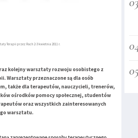
0
0
ty Terapii przez Ruch 2-3 kwietnia 2011 r.
0
o raz kolejny warsztaty rozwoju osobistego z
i. Warsztaty przeznaczone są dla osób
, także dla terapeutów, nauczycieli, trenerów,
ków ośrodków pomocy społecznej, studentów
rapeutów oraz wszystkich zainteresowanych
go warsztatu.
taną zaprezentowane sposoby terapeutycznego