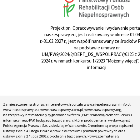
Projekt pn. Opracowywanie i wydawanie porta
naszesprawy.eu, jest realizowany w okresie 01.04
r.-31.03.2027 r., jest współfinansowany ze środków
na podstawie umowy nr
UM/PW9/2024/2/DEPT_DS_WSPOLPRACY/6125 z 24
2024 r. w ramach konkursu 1/2023 "Możemy więcej".
informacji
Zamieszczone na stronach internetowych portalu www.niepelnosprawni.info.pl,
www.naszesprawy.eu, www.naszesprawy.com.pl, www.naszesprawy.org,
naszesprawy.net materiały sygnowane skrótem „PAP” stanowią element Serwisu
informacyjnego PAP, będącego bazą danych, której producentem i wydawcą jest
Polska Agencja Prasowa S.A. z siedzibą w Warszawie. Chronione są one przepisami
ustawy z dnia 4 lutego 1994 r. o prawie autorskim i prawach pokrewnych oraz
ustawy z dnia 27 lipca 2001 r. o ochronie baz danych. Powyższe materiały