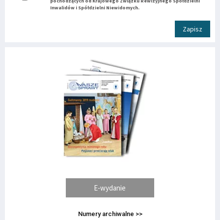
pochodzących od Krajowego Związku Rewizyjnego Spółdzielni
Inwalidów i Spółdzielni Niewidomych.
Zapisz
E-wydanie
Numery archiwalne >>