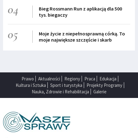
04
Bieg Rossmann Run z aplikacją dla 500
tys. biegaczy
05
Moje życie z niepełnosprawną córką. To
moje największe szczęście i skarb
Prawo
Aktualności
Regiony
Praca
Edukacja
Kultura i Sztuka
Sport i turystyka
Projekty Programy
Nauka, Zdrowie i Rehabilitacja
Galerie