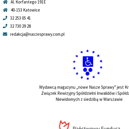
Al. Korfantego 191E
40-153 Katowice
32 253 05 41
32 730 29 28
redakcja@naszesprawy.com.pl
Wydawcą magazynu „nowe Nasze Sprawy” jest Kr
Związek Rewizyjny Spółdzielni Inwalidów i Spółdz
Niewidomych z siedzibą w Warszawie