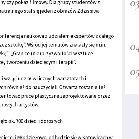
0
lny czy pokaz filmowy. Dla grupy studentów z
eatralnego stał się jeden z obrazów Zdzisława
konferencja naukowa z udziałem ekspertów z całego
0
zez sztukę”. Wśród jej tematów znalazły się m.in.
kę”, „Granice (nie)przyzwoitości w sztuce
e, tworzeniu dziecięcym i terapii”.
0
 wziąć udział w licznych warsztatach i
h również do nauczycieli. Otwarta zostanie też
ezentować prace plastyczne zaprojektowane przez
orosłych artystów.
ło ok. 700 dzieci i dorosłych.
iecięcej i Młodzieżowej odbędzie się w Katowicach w