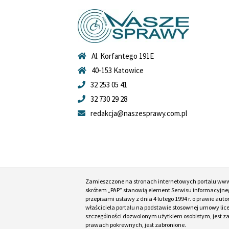
Al. Korfantego 191E
40-153 Katowice
32 253 05 41
32 730 29 28
redakcja@naszesprawy.com.pl
Zamieszczone na stronach internetowych portalu ww
skrótem „PAP” stanowią element Serwisu informacyjneg
przepisami ustawy z dnia 4 lutego 1994 r. o prawie au
właściciela portalu na podstawie stosownej umowy lic
szczególności dozwolonym użytkiem osobistym, jest zabr
prawach pokrewnych, jest zabronione.