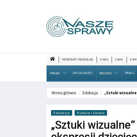
PATRONATY MEDIALNE
O NAS
LINKI
E-WY
AKTUALNOŚCI
PRACA
PRAWO
REGIONY
Strona główna
Edukacja
„Sztuki wizualne
Edukacja
Kultura i Sztuka
„Sztuki wizualne