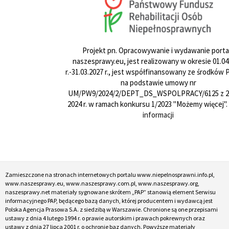
Projekt pn. Opracowywanie i wydawanie porta
naszesprawy.eu, jest realizowany w okresie 01.04
r.-31.03.2027 r., jest współfinansowany ze środków
na podstawie umowy nr
UM/PW9/2024/2/DEPT_DS_WSPOLPRACY/6125 z 24
2024 r. w ramach konkursu 1/2023 "Możemy więcej".
informacji
Zamieszczone na stronach internetowych portalu www.niepelnosprawni.info.pl,
www.naszesprawy.eu, www.naszesprawy.com.pl, www.naszesprawy.org,
naszesprawy.net materiały sygnowane skrótem „PAP” stanowią element Serwisu
informacyjnego PAP, będącego bazą danych, której producentem i wydawcą jest
Polska Agencja Prasowa S.A. z siedzibą w Warszawie. Chronione są one przepisami
ustawy z dnia 4 lutego 1994 r. o prawie autorskim i prawach pokrewnych oraz
ustawy z dnia 27 lipca 2001 r. o ochronie baz danych. Powyższe materiały