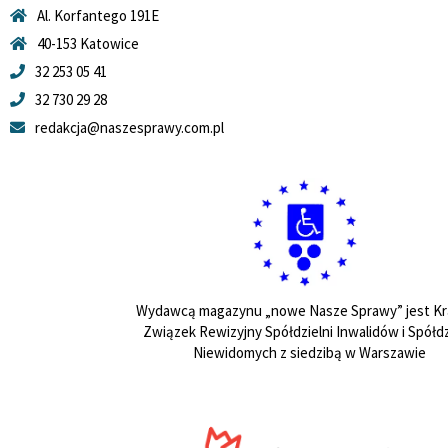
Al. Korfantego 191E
40-153 Katowice
32 253 05 41
32 730 29 28
redakcja@naszesprawy.com.pl
Wydawcą magazynu „nowe Nasze Sprawy” jest Kr
Związek Rewizyjny Spółdzielni Inwalidów i Spółdz
Niewidomych z siedzibą w Warszawie