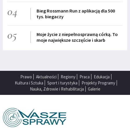
04
Bieg Rossmann Run z aplikacją dla 500
tys. biegaczy
05
Moje życie z niepełnosprawną córką. To
moje największe szczęście i skarb
Prawo
Aktualności
Regiony
Praca
Edukacja
Kultura i Sztuka
Sport i turystyka
Projekty Programy
Nauka, Zdrowie i Rehabilitacja
Galerie