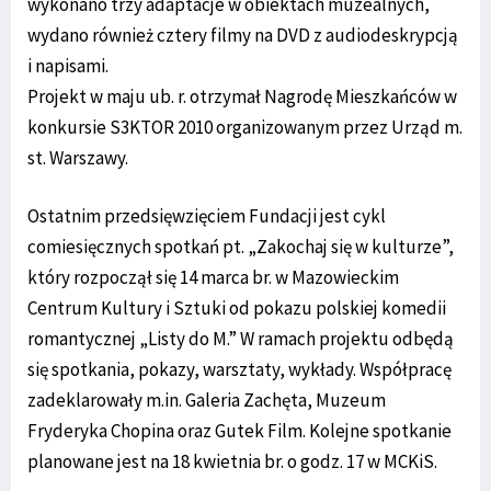
wykonano trzy adaptacje w obiektach muzealnych,
wydano również cztery filmy na DVD z audiodeskrypcją
i napisami.
Projekt w maju ub. r. otrzymał Nagrodę Mieszkańców w
konkursie S3KTOR 2010 organizowanym przez Urząd m.
st. Warszawy.
Ostatnim przedsięwzięciem Fundacji jest cykl
comiesięcznych spotkań pt. „Zakochaj się w kulturze”,
który rozpoczął się 14 marca br. w Mazowieckim
Centrum Kultury i Sztuki od pokazu polskiej komedii
romantycznej „Listy do M.” W ramach projektu odbędą
się spotkania, pokazy, warsztaty, wykłady. Współpracę
zadeklarowały m.in. Galeria Zachęta, Muzeum
Fryderyka Chopina oraz Gutek Film. Kolejne spotkanie
planowane jest na 18 kwietnia br. o godz. 17 w MCKiS.