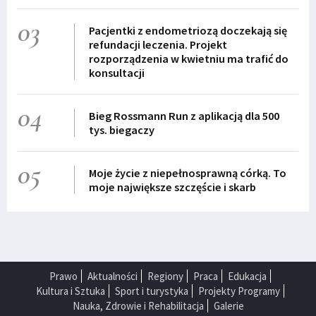
03
Pacjentki z endometriozą doczekają się
refundacji leczenia. Projekt
rozporządzenia w kwietniu ma trafić do
konsultacji
04
Bieg Rossmann Run z aplikacją dla 500
tys. biegaczy
05
Moje życie z niepełnosprawną córką. To
moje największe szczęście i skarb
Prawo
Aktualności
Regiony
Praca
Edukacja
Kultura i Sztuka
Sport i turystyka
Projekty Programy
Nauka, Zdrowie i Rehabilitacja
Galerie