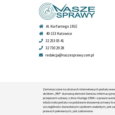
Al. Korfantego 191E
40-153 Katowice
32 253 05 41
32 730 29 28
redakcja@naszesprawy.com.pl
Zamieszczone na stronach internetowych portalu ww
skrótem „PAP” stanowią element Serwisu informacyjneg
przepisami ustawy z dnia 4 lutego 1994 r. o prawie au
właściciela portalu na podstawie stosownej umowy lic
szczególności dozwolonym użytkiem osobistym, jest zabr
prawach pokrewnych, jest zabronione.