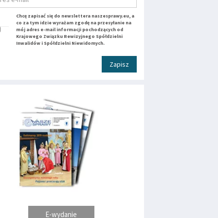
Chcę zapisać się do newslettera naszesprawy.eu, a
co za tym idzie wyrażam zgodę na przesyłanie na
mój adres e-mail informacji pochodzących od
Krajowego Związku Rewizyjnego Spółdzielni
Inwalidów i Spółdzielni Niewidomych.
Zapisz
E-wydanie