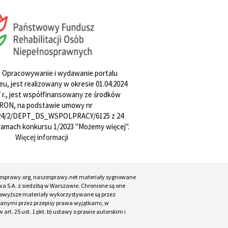
. Opracowywanie i wydawanie portalu
u, jest realizowany w okresie 01.04.2024
27 r., jest współfinansowany ze środków
RON, na podstawie umowy nr
4/2/DEPT_DS_WSPOLPRACY/6125 z 24
w ramach konkursu 1/2023 "Możemy więcej".
Więcej informacji
esprawy.org, naszesprawy.net materiały sygnowane
a S.A. z siedzibą w Warszawie. Chronione są one
. Powyższe materiały wykorzystywane są przez
ianymi przez przepisy prawa wyjątkami, w
t. 25 ust. 1 pkt. b) ustawy o prawie autorskim i