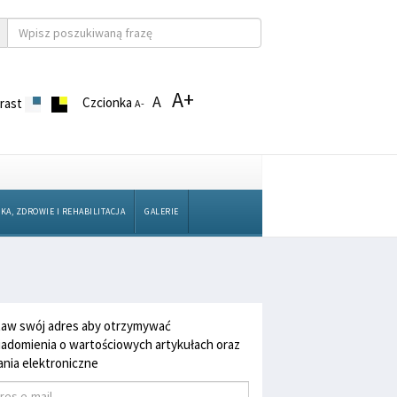
A+
A
Czcionka
rast
A-
KA, ZDROWIE I REHABILITACJA
GALERIE
aw swój adres aby otrzymywać
adomienia o wartościowych artykułach oraz
nia elektroniczne