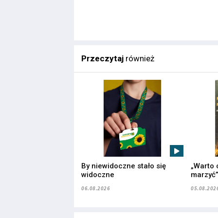
Przeczytaj
również
By niewidoczne stało się
„Warto 
widoczne
marzyć
06.08.2026
05.08.202