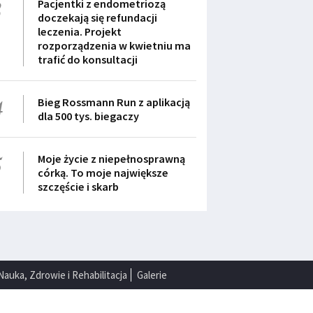
3
Pacjentki z endometriozą
doczekają się refundacji
leczenia. Projekt
rozporządzenia w kwietniu ma
trafić do konsultacji
4
Bieg Rossmann Run z aplikacją
dla 500 tys. biegaczy
5
Moje życie z niepełnosprawną
córką. To moje największe
szczęście i skarb
Nauka, Zdrowie i Rehabilitacja
Galerie