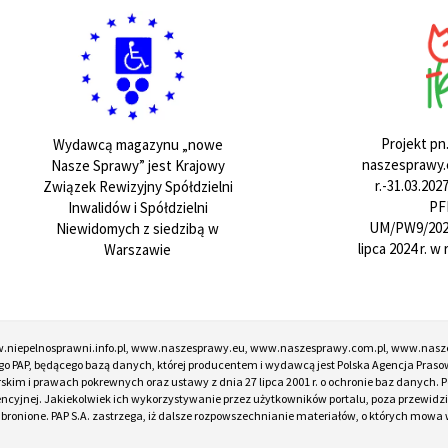
Projekt pn
Wydawcą magazynu „nowe
naszesprawy.e
Nasze Sprawy” jest Krajowy
r.-31.03.20
Związek Rewizyjny Spółdzielni
PF
Inwalidów i Spółdzielni
UM/PW9/202
Niewidomych z siedzibą w
lipca 2024 r. 
Warszawie
w.niepelnosprawni.info.pl, www.naszesprawy.eu, www.naszesprawy.com.pl, www.nasz
o PAP, będącego bazą danych, której producentem i wydawcą jest Polska Agencja Prasow
torskim i prawach pokrewnych oraz ustawy z dnia 27 lipca 2001 r. o ochronie baz danych
encyjnej. Jakiekolwiek ich wykorzystywanie przez użytkowników portalu, poza przewidz
onione. PAP S.A. zastrzega, iż dalsze rozpowszechnianie materiałów, o których mowa w ar