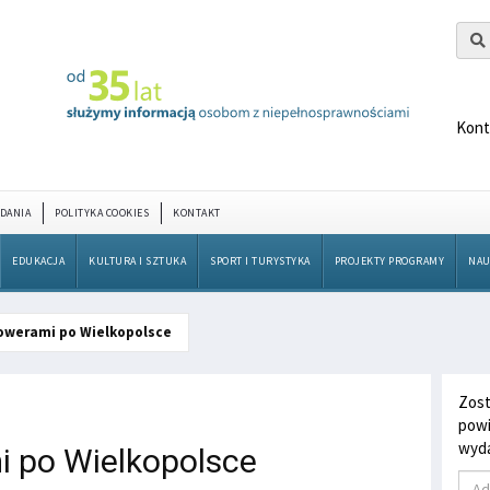
Kont
DANIA
POLITYKA COOKIES
KONTAKT
EDUKACJA
KULTURA I SZTUKA
SPORT I TURYSTYKA
PROJEKTY PROGRAMY
NAU
owerami po Wielkopolsce
Zost
powi
wyda
 po Wielkopolsce