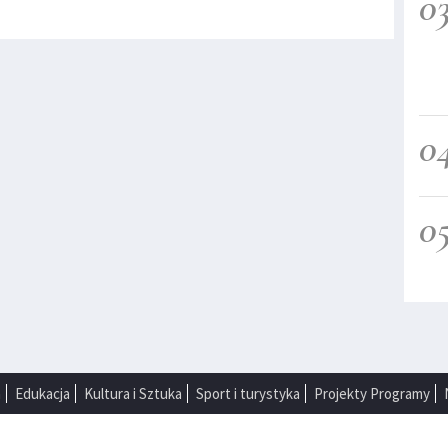
0
0
0
a
Edukacja
Kultura i Sztuka
Sport i turystyka
Projekty Programy