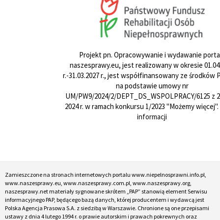
Projekt pn. Opracowywanie i wydawanie porta
naszesprawy.eu, jest realizowany w okresie 01.04
r.-31.03.2027 r., jest współfinansowany ze środków
na podstawie umowy nr
UM/PW9/2024/2/DEPT_DS_WSPOLPRACY/6125 z 24
2024 r. w ramach konkursu 1/2023 "Możemy więcej".
informacji
Zamieszczone na stronach internetowych portalu www.niepelnosprawni.info.pl,
www.naszesprawy.eu, www.naszesprawy.com.pl, www.naszesprawy.org,
naszesprawy.net materiały sygnowane skrótem „PAP” stanowią element Serwisu
informacyjnego PAP, będącego bazą danych, której producentem i wydawcą jest
Polska Agencja Prasowa S.A. z siedzibą w Warszawie. Chronione są one przepisami
ustawy z dnia 4 lutego 1994 r. o prawie autorskim i prawach pokrewnych oraz