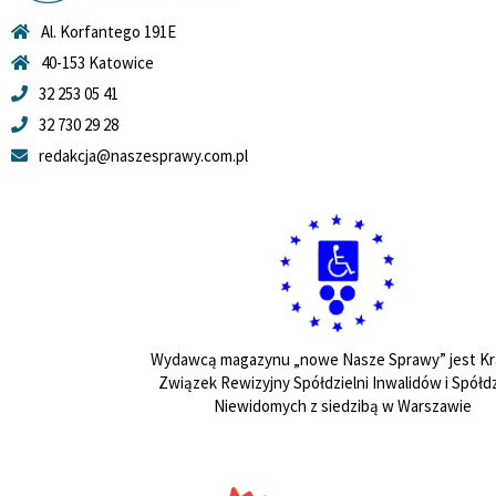
Al. Korfantego 191E
40-153 Katowice
32 253 05 41
32 730 29 28
redakcja@naszesprawy.com.pl
Wydawcą magazynu „nowe Nasze Sprawy” jest Kr
Związek Rewizyjny Spółdzielni Inwalidów i Spółdz
Niewidomych z siedzibą w Warszawie