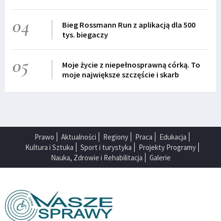
04
Bieg Rossmann Run z aplikacją dla 500
tys. biegaczy
05
Moje życie z niepełnosprawną córką. To
moje największe szczęście i skarb
Prawo
Aktualności
Regiony
Praca
Edukacja
Kultura i Sztuka
Sport i turystyka
Projekty Programy
Nauka, Zdrowie i Rehabilitacja
Galerie