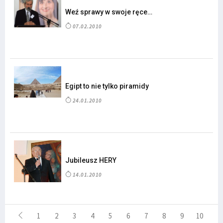
Weź sprawy w swoje ręce…
07.02.2010
Egipt to nie tylko piramidy
24.01.2010
Jubileusz HERY
14.01.2010
1
2
3
4
5
6
7
8
9
10