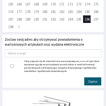
165
166
167
168
169
170
171
172
173
174
175
176
177
178
179
180
181
182
183
184
185
186
187
188
189
190
191
192
193
194
195
196
197
198
Zostaw swój adres aby otrzymywać powiadomienia o
wartościowych artykułach oraz wydania elektroniczne
Chcę zapisać się do newslettera naszesprawy.eu, a co za tym idzie
wyrażam zgodę na przesyłanie na mój adres e-mail informacji
pochodzących od Krajowego Związku Rewizyjnego Spółdzielni
Inwalidów i Spółdzielni Niewidomych.
Zapisz