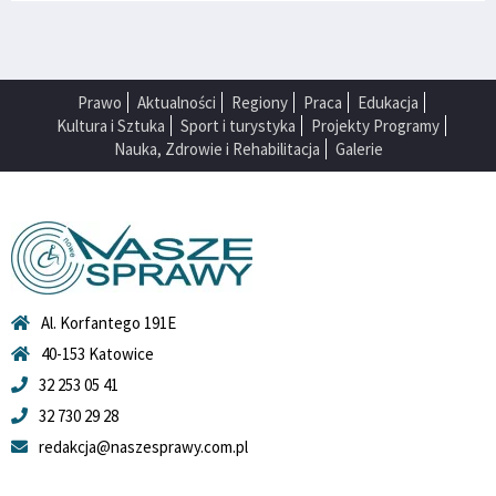
Prawo
Aktualności
Regiony
Praca
Edukacja
Kultura i Sztuka
Sport i turystyka
Projekty Programy
Nauka, Zdrowie i Rehabilitacja
Galerie
Al. Korfantego 191E
40-153 Katowice
32 253 05 41
32 730 29 28
redakcja@naszesprawy.com.pl