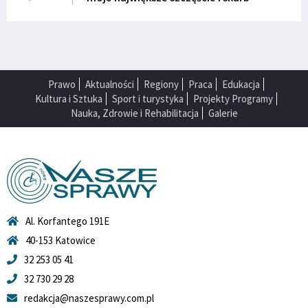
Prawo
Aktualności
Regiony
Praca
Edukacja
Kultura i Sztuka
Sport i turystyka
Projekty Programy
Nauka, Zdrowie i Rehabilitacja
Galerie
Al. Korfantego 191E
40-153 Katowice
32 253 05 41
32 730 29 28
redakcja@naszesprawy.com.pl