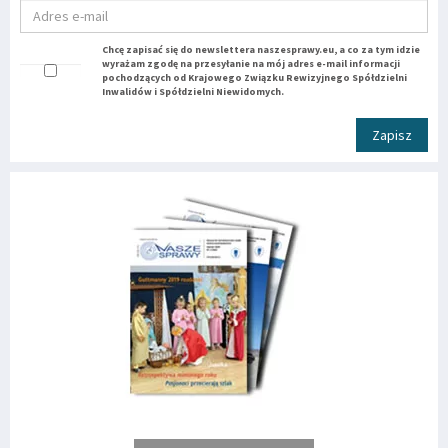
Chcę zapisać się do newslettera naszesprawy.eu, a co za tym idzie
wyrażam zgodę na przesyłanie na mój adres e-mail informacji
pochodzących od Krajowego Związku Rewizyjnego Spółdzielni
Inwalidów i Spółdzielni Niewidomych.
Zapisz