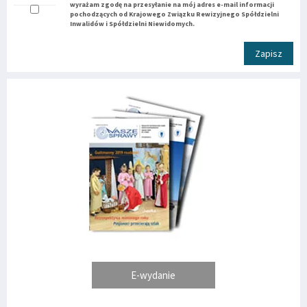
wyrażam zgodę na przesyłanie na mój adres e-mail informacji
pochodzących od Krajowego Związku Rewizyjnego Spółdzielni
Inwalidów i Spółdzielni Niewidomych.
Zapisz
E-wydanie