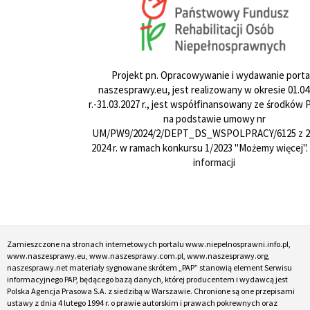
Projekt pn. Opracowywanie i wydawanie porta
naszesprawy.eu, jest realizowany w okresie 01.04
r.-31.03.2027 r., jest współfinansowany ze środków
na podstawie umowy nr
UM/PW9/2024/2/DEPT_DS_WSPOLPRACY/6125 z 24
2024 r. w ramach konkursu 1/2023 "Możemy więcej".
informacji
Zamieszczone na stronach internetowych portalu www.niepelnosprawni.info.pl,
www.naszesprawy.eu, www.naszesprawy.com.pl, www.naszesprawy.org,
naszesprawy.net materiały sygnowane skrótem „PAP” stanowią element Serwisu
informacyjnego PAP, będącego bazą danych, której producentem i wydawcą jest
Polska Agencja Prasowa S.A. z siedzibą w Warszawie. Chronione są one przepisami
ustawy z dnia 4 lutego 1994 r. o prawie autorskim i prawach pokrewnych oraz