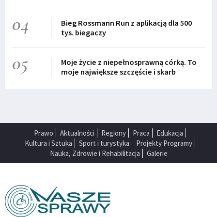
04
Bieg Rossmann Run z aplikacją dla 500
tys. biegaczy
05
Moje życie z niepełnosprawną córką. To
moje największe szczęście i skarb
Prawo
Aktualności
Regiony
Praca
Edukacja
Kultura i Sztuka
Sport i turystyka
Projekty Programy
Nauka, Zdrowie i Rehabilitacja
Galerie