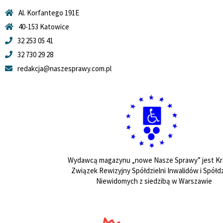
Al. Korfantego 191E
40-153 Katowice
32 253 05 41
32 730 29 28
redakcja@naszesprawy.com.pl
Wydawcą magazynu „nowe Nasze Sprawy” jest Kr
Związek Rewizyjny Spółdzielni Inwalidów i Spółdz
Niewidomych z siedzibą w Warszawie