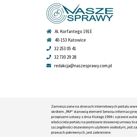
Al. Korfantego 191E
40-153 Katowice
32 253 05 41
32 730 29 28
redakcja@naszesprawy.com.pl
Zamieszczone na stronach internetowych portalu ww
skrótem „PAP” stanowią element Serwisu informacyjneg
przepisami ustawy z dnia 4 lutego 1994 r. o prawie au
właściciela portalu na podstawie stosownej umowy lic
szczególności dozwolonym użytkiem osobistym, jest zabr
prawach pokrewnych, jest zabronione.