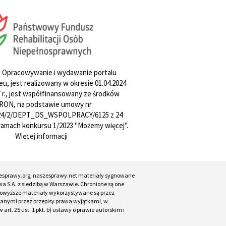
. Opracowywanie i wydawanie portalu
u, jest realizowany w okresie 01.04.2024
27 r., jest współfinansowany ze środków
RON, na podstawie umowy nr
4/2/DEPT_DS_WSPOLPRACY/6125 z 24
w ramach konkursu 1/2023 "Możemy więcej".
Więcej informacji
esprawy.org, naszesprawy.net materiały sygnowane
a S.A. z siedzibą w Warszawie. Chronione są one
. Powyższe materiały wykorzystywane są przez
ianymi przez przepisy prawa wyjątkami, w
t. 25 ust. 1 pkt. b) ustawy o prawie autorskim i