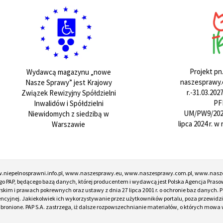
Projekt pn
Wydawcą magazynu „nowe
naszesprawy.e
Nasze Sprawy” jest Krajowy
r.-31.03.20
Związek Rewizyjny Spółdzielni
PF
Inwalidów i Spółdzielni
UM/PW9/202
Niewidomych z siedzibą w
lipca 2024 r. 
Warszawie
w.niepelnosprawni.info.pl, www.naszesprawy.eu, www.naszesprawy.com.pl, www.nasz
o PAP, będącego bazą danych, której producentem i wydawcą jest Polska Agencja Prasow
torskim i prawach pokrewnych oraz ustawy z dnia 27 lipca 2001 r. o ochronie baz danych
encyjnej. Jakiekolwiek ich wykorzystywanie przez użytkowników portalu, poza przewidz
onione. PAP S.A. zastrzega, iż dalsze rozpowszechnianie materiałów, o których mowa w ar