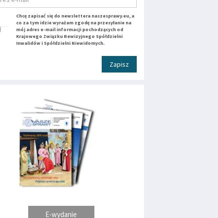
Chcę zapisać się do newslettera naszesprawy.eu, a
co za tym idzie wyrażam zgodę na przesyłanie na
mój adres e-mail informacji pochodzących od
Krajowego Związku Rewizyjnego Spółdzielni
Inwalidów i Spółdzielni Niewidomych.
Zapisz
E-wydanie