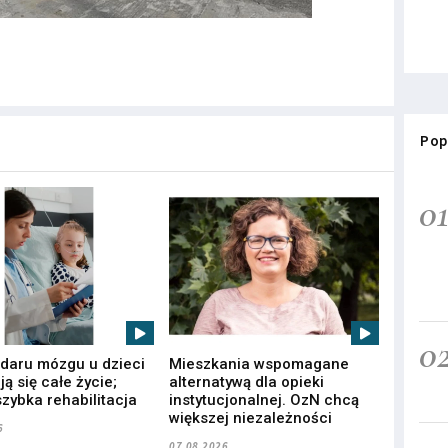
Pop
0
0
udaru mózgu u dzieci
Mieszkania wspomagane
ą się całe życie;
alternatywą dla opieki
zybka rehabilitacja
instytucjonalnej. OzN chcą
większej niezależności
6
07.08.2026