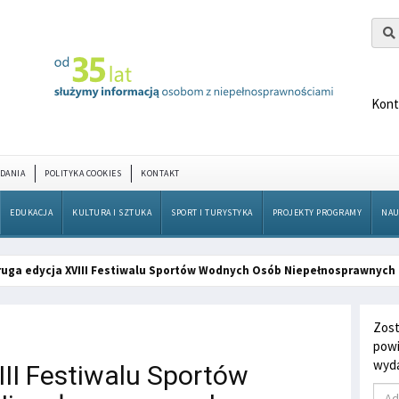
Kont
DANIA
POLITYKA COOKIES
KONTAKT
EDUKACJA
KULTURA I SZTUKA
SPORT I TURYSTYKA
PROJEKTY PROGRAMY
NAU
ruga edycja XVIII Festiwalu Sportów Wodnych Osób Niepełnosprawnych
Zost
powi
wyda
III Festiwalu Sportów