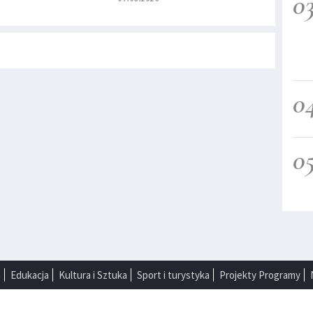
0
0
0
a
Edukacja
Kultura i Sztuka
Sport i turystyka
Projekty Programy