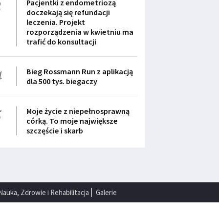
3
Pacjentki z endometriozą
doczekają się refundacji
leczenia. Projekt
rozporządzenia w kwietniu ma
trafić do konsultacji
4
Bieg Rossmann Run z aplikacją
dla 500 tys. biegaczy
5
Moje życie z niepełnosprawną
córką. To moje największe
szczęście i skarb
Nauka, Zdrowie i Rehabilitacja
Galerie