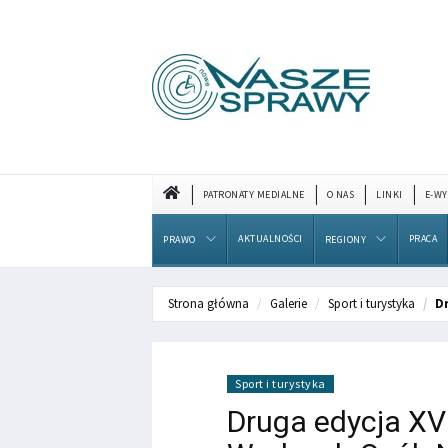
PATRONATY MEDIALNE
O NAS
LINKI
E-WY
AKTUALNOŚCI
PRACA
PRAWO
REGIONY
Strona główna
Galerie
Sport i turystyka
D
Sport i turystyka
Druga edycja XV