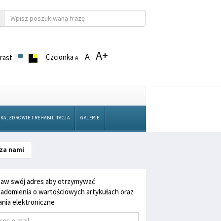
A+
A
Czcionka
rast
A-
KA, ZDROWIE I REHABILITACJA
GALERIE
 za nami
aw swój adres aby otrzymywać
adomienia o wartościowych artykułach oraz
nia elektroniczne