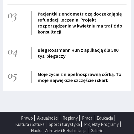
03
Pacjentki z endometriozą doczekają się
refundacji leczenia. Projekt
rozporządzenia w kwietniu ma trafić do
konsultacji
04
Bieg Rossmann Run z aplikacją dla 500
tys. biegaczy
05
Moje życie z niepełnosprawną córką. To
moje największe szczęście i skarb
Prawo
Aktualności
Regiony
Praca
Edukacja
Kultura i Sztuka
Sport i turystyka
Projekty Programy
Nauka, Zdrowie i Rehabilitacja
Galerie