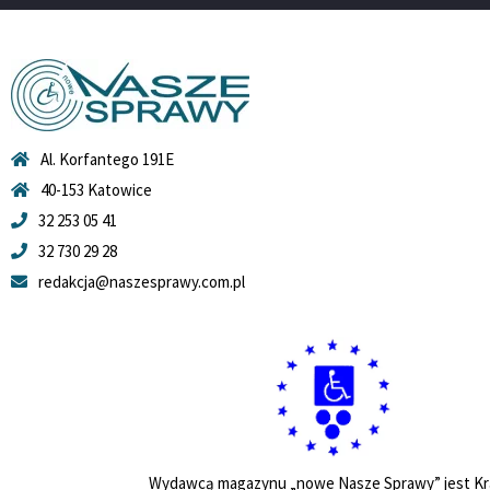
Al. Korfantego 191E
40-153 Katowice
32 253 05 41
32 730 29 28
redakcja@naszesprawy.com.pl
Wydawcą magazynu „nowe Nasze Sprawy” jest Kr