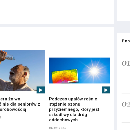
Pop
0
0
iera żniwo.
Podczas upałów rośnie
lnie dla seniorów z
stężenie ozonu
horobowością
przyziemnego, który jest
szkodliwy dla dróg
6
oddechowych
06.08.2026