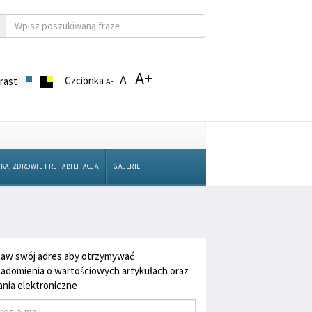
A+
A
Czcionka
rast
A-
KA, ZDROWIE I REHABILITACJA
GALERIE
aw swój adres aby otrzymywać
adomienia o wartościowych artykułach oraz
nia elektroniczne