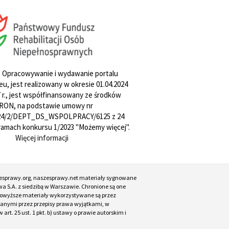
. Opracowywanie i wydawanie portalu
u, jest realizowany w okresie 01.04.2024
27 r., jest współfinansowany ze środków
RON, na podstawie umowy nr
4/2/DEPT_DS_WSPOLPRACY/6125 z 24
w ramach konkursu 1/2023 "Możemy więcej".
Więcej informacji
esprawy.org, naszesprawy.net materiały sygnowane
a S.A. z siedzibą w Warszawie. Chronione są one
. Powyższe materiały wykorzystywane są przez
ianymi przez przepisy prawa wyjątkami, w
t. 25 ust. 1 pkt. b) ustawy o prawie autorskim i