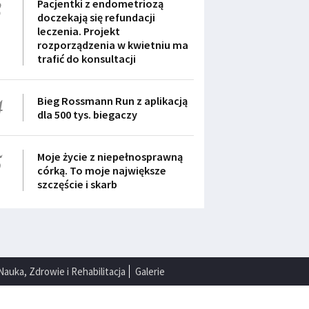
3
Pacjentki z endometriozą
doczekają się refundacji
leczenia. Projekt
rozporządzenia w kwietniu ma
trafić do konsultacji
4
Bieg Rossmann Run z aplikacją
dla 500 tys. biegaczy
5
Moje życie z niepełnosprawną
córką. To moje największe
szczęście i skarb
Nauka, Zdrowie i Rehabilitacja
Galerie