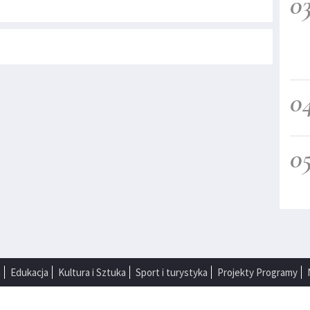
0
0
0
a
Edukacja
Kultura i Sztuka
Sport i turystyka
Projekty Programy