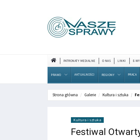
PATRONATY MEDIALNE
O NAS
LINKI
E-WY
AKTUALNOŚCI
PRACA
PRAWO
REGIONY
Strona główna
Galerie
Kultura i sztuka
Fe
Kultura i sztuka
Festiwal Otwart