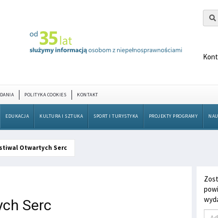
Kont
DANIA
POLITYKA COOKIES
KONTAKT
EDUKACJA
KULTURA I SZTUKA
SPORT I TURYSTYKA
PROJEKTY PROGRAMY
NAU
stiwal Otwartych Serc
Zost
powi
wyda
ych Serc