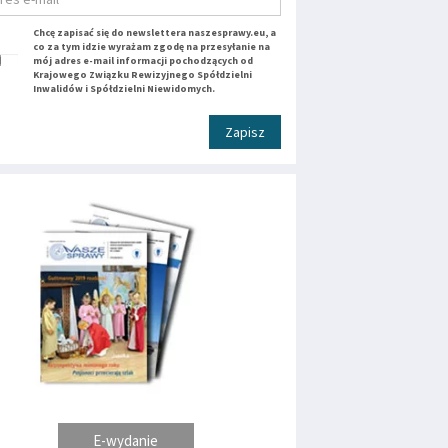
Chcę zapisać się do newslettera naszesprawy.eu, a
co za tym idzie wyrażam zgodę na przesyłanie na
mój adres e-mail informacji pochodzących od
Krajowego Związku Rewizyjnego Spółdzielni
Inwalidów i Spółdzielni Niewidomych.
Zapisz
E-wydanie