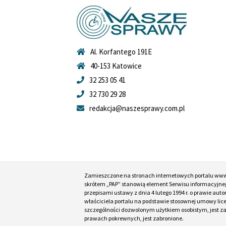
Al. Korfantego 191E
40-153 Katowice
32 253 05 41
32 730 29 28
redakcja@naszesprawy.com.pl
Zamieszczone na stronach internetowych portalu ww
skrótem „PAP” stanowią element Serwisu informacyjneg
przepisami ustawy z dnia 4 lutego 1994 r. o prawie au
właściciela portalu na podstawie stosownej umowy lic
szczególności dozwolonym użytkiem osobistym, jest zabr
prawach pokrewnych, jest zabronione.