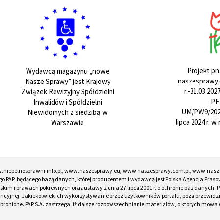
Projekt pn
Wydawcą magazynu „nowe
naszesprawy.e
Nasze Sprawy” jest Krajowy
r.-31.03.20
Związek Rewizyjny Spółdzielni
PF
Inwalidów i Spółdzielni
UM/PW9/202
Niewidomych z siedzibą w
lipca 2024 r. 
Warszawie
w.niepelnosprawni.info.pl, www.naszesprawy.eu, www.naszesprawy.com.pl, www.nasz
o PAP, będącego bazą danych, której producentem i wydawcą jest Polska Agencja Prasow
torskim i prawach pokrewnych oraz ustawy z dnia 27 lipca 2001 r. o ochronie baz danych
encyjnej. Jakiekolwiek ich wykorzystywanie przez użytkowników portalu, poza przewidz
onione. PAP S.A. zastrzega, iż dalsze rozpowszechnianie materiałów, o których mowa w ar