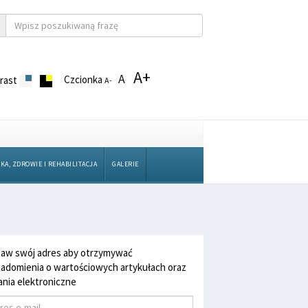
A+
A
Czcionka
rast
A-
KA, ZDROWIE I REHABILITACJA
GALERIE
aw swój adres aby otrzymywać
adomienia o wartościowych artykułach oraz
nia elektroniczne