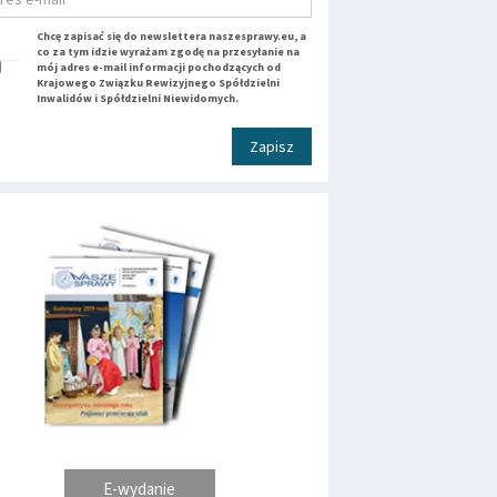
Chcę zapisać się do newslettera naszesprawy.eu, a
co za tym idzie wyrażam zgodę na przesyłanie na
mój adres e-mail informacji pochodzących od
Krajowego Związku Rewizyjnego Spółdzielni
Inwalidów i Spółdzielni Niewidomych.
Zapisz
E-wydanie