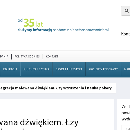
Kont
DANIA
POLITYKA COOKIES
KONTAKT
EDUKACJA
KULTURA I SZTUKA
SPORT I TURYSTYKA
PROJEKTY PROGRAMY
NAU
tegracja malowana dźwiękiem. Łzy wzruszenia i nauka pokory
Zost
powi
wyda
wana dźwiękiem. Łzy