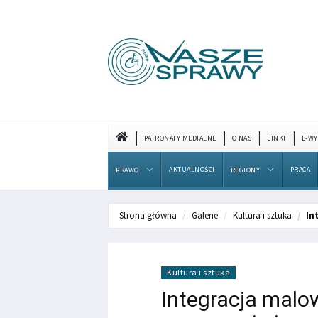
PATRONATY MEDIALNE
O NAS
LINKI
E-WY
AKTUALNOŚCI
PRACA
PRAWO
REGIONY
Strona główna
Galerie
Kultura i sztuka
In
Kultura i sztuka
Integracja malo