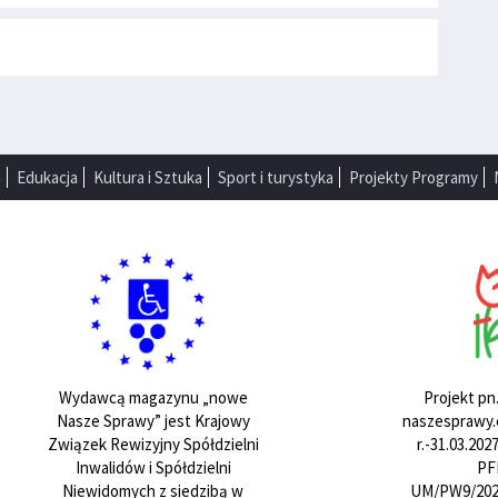
a
Edukacja
Kultura i Sztuka
Sport i turystyka
Projekty Programy
Projekt pn
Wydawcą magazynu „nowe
naszesprawy.e
Nasze Sprawy” jest Krajowy
r.-31.03.20
Związek Rewizyjny Spółdzielni
PF
Inwalidów i Spółdzielni
UM/PW9/202
Niewidomych z siedzibą w