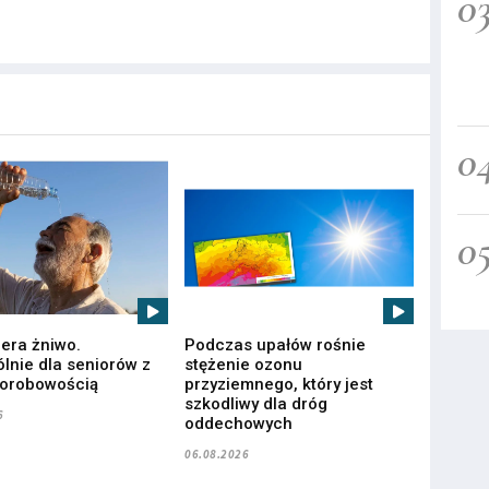
0
0
0
iera żniwo.
Podczas upałów rośnie
lnie dla seniorów z
stężenie ozonu
horobowością
przyziemnego, który jest
szkodliwy dla dróg
6
oddechowych
06.08.2026