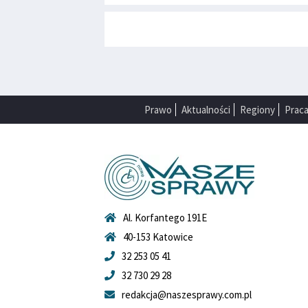
Prawo
Aktualności
Regiony
Prac
Al. Korfantego 191E
40-153 Katowice
32 253 05 41
32 730 29 28
redakcja@naszesprawy.com.pl