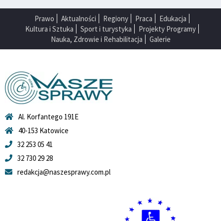
Prawo
Aktualności
Regiony
Praca
Edukacja
Kultura i Sztuka
Sport i turystyka
Projekty Programy
Nauka, Zdrowie i Rehabilitacja
Galerie
Al. Korfantego 191E
40-153 Katowice
32 253 05 41
32 730 29 28
redakcja@naszesprawy.com.pl