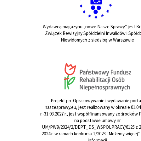
Wydawcą magazynu „nowe Nasze Sprawy” jest Kr
Związek Rewizyjny Spółdzielni Inwalidów i Spółdz
Niewidomych z siedzibą w Warszawie
Projekt pn. Opracowywanie i wydawanie porta
naszesprawy.eu, jest realizowany w okresie 01.04
r.-31.03.2027 r., jest współfinansowany ze środków
na podstawie umowy nr
UM/PW9/2024/2/DEPT_DS_WSPOLPRACY/6125 z 24
2024 r. w ramach konkursu 1/2023 "Możemy więcej".
informacji