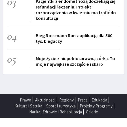
03
Pacjentki z endometriozą doczekają się
refundacji leczenia. Projekt
rozporządzenia w kwietniu ma trafić do
konsultacji
04
Bieg Rossmann Run z aplikacją dla 500
tys. biegaczy
05
Moje życie z niepełnosprawną córką. To
moje największe szczęście i skarb
Prawo
Aktualności
Regiony
Praca
Edukacja
Kultura i Sztuka
Sport i turystyka
Projekty Programy
Nauka, Zdrowie i Rehabilitacja
Galerie