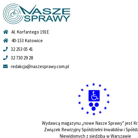
Al. Korfantego 191E
40-153 Katowice
32 253 05 41
32 730 29 28
redakcja@naszesprawy.com.pl
Wydawcą magazynu „nowe Nasze Sprawy” jest Kr
Związek Rewizyjny Spółdzielni Inwalidów i Spółdz
Niewidomych z siedzibą w Warszawie