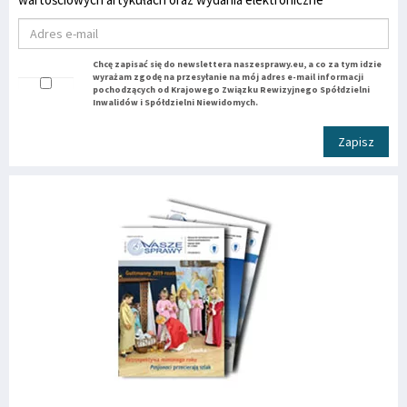
Chcę zapisać się do newslettera naszesprawy.eu, a co za tym idzie
wyrażam zgodę na przesyłanie na mój adres e-mail informacji
pochodzących od Krajowego Związku Rewizyjnego Spółdzielni
Inwalidów i Spółdzielni Niewidomych.
Zapisz