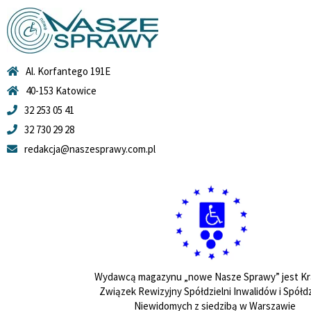
Al. Korfantego 191E
40-153 Katowice
32 253 05 41
32 730 29 28
redakcja@naszesprawy.com.pl
Wydawcą magazynu „nowe Nasze Sprawy” jest Kr
Związek Rewizyjny Spółdzielni Inwalidów i Spółdz
Niewidomych z siedzibą w Warszawie