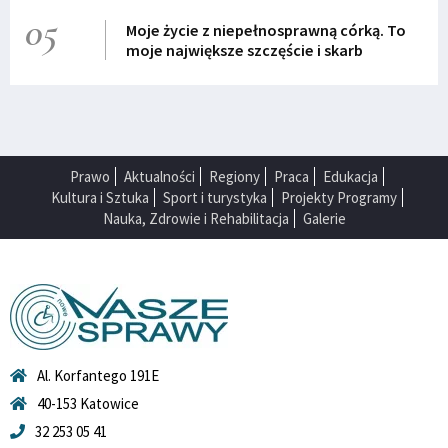
05
Moje życie z niepełnosprawną córką. To
moje największe szczęście i skarb
Prawo
Aktualności
Regiony
Praca
Edukacja
Kultura i Sztuka
Sport i turystyka
Projekty Programy
Nauka, Zdrowie i Rehabilitacja
Galerie
Al. Korfantego 191E
40-153 Katowice
32 253 05 41