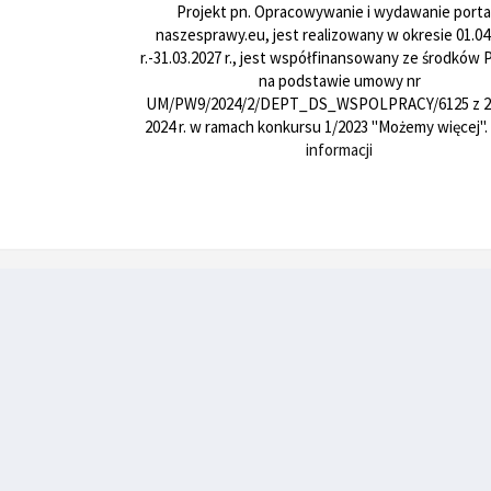
Projekt pn. Opracowywanie i wydawanie porta
naszesprawy.eu, jest realizowany w okresie 01.04
r.-31.03.2027 r., jest współfinansowany ze środków
na podstawie umowy nr
UM/PW9/2024/2/DEPT_DS_WSPOLPRACY/6125 z 24
2024 r. w ramach konkursu 1/2023 "Możemy więcej".
informacji
Zamieszczone na stronach internetowych portalu www.niepelnosprawni.info.pl,
www.naszesprawy.eu, www.naszesprawy.com.pl, www.naszesprawy.org,
naszesprawy.net materiały sygnowane skrótem „PAP” stanowią element Serwisu
informacyjnego PAP, będącego bazą danych, której producentem i wydawcą jest
Polska Agencja Prasowa S.A. z siedzibą w Warszawie. Chronione są one przepisami
ustawy z dnia 4 lutego 1994 r. o prawie autorskim i prawach pokrewnych oraz
ustawy z dnia 27 lipca 2001 r. o ochronie baz danych. Powyższe materiały
wykorzystywane są przez właściciela portalu na podstawie stosownej umowy
licencyjnej. Jakiekolwiek ich wykorzystywanie przez użytkowników portalu, poza
przewidzianymi przez przepisy prawa wyjątkami, w szczególności dozwolonym
użytkiem osobistym, jest zabronione. PAP S.A. zastrzega, iż dalsze
rozpowszechnianie materiałów, o których mowa w art. 25 ust. 1 pkt. b) ustawy o