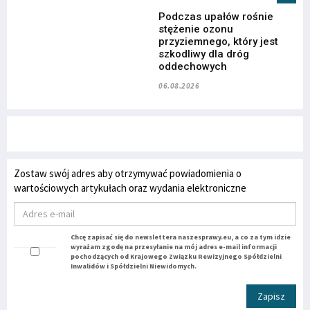
Podczas upałów rośnie
stężenie ozonu
przyziemnego, który jest
szkodliwy dla dróg
oddechowych
06.08.2026
Zostaw swój adres aby otrzymywać powiadomienia o
wartościowych artykułach oraz wydania elektroniczne
Chcę zapisać się do newslettera naszesprawy.eu, a co za tym idzie
wyrażam zgodę na przesyłanie na mój adres e-mail informacji
pochodzących od Krajowego Związku Rewizyjnego Spółdzielni
Inwalidów i Spółdzielni Niewidomych.
Zapisz