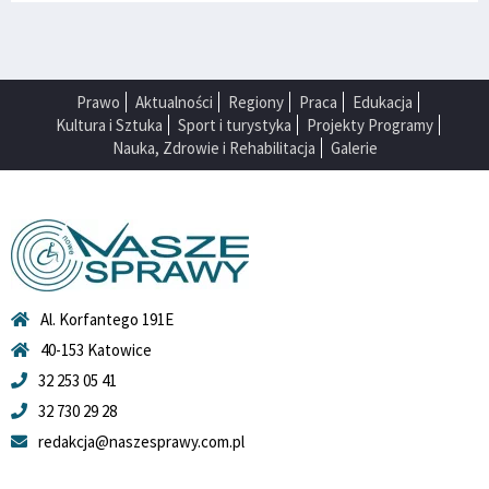
Prawo
Aktualności
Regiony
Praca
Edukacja
Kultura i Sztuka
Sport i turystyka
Projekty Programy
Nauka, Zdrowie i Rehabilitacja
Galerie
Al. Korfantego 191E
40-153 Katowice
32 253 05 41
32 730 29 28
redakcja@naszesprawy.com.pl