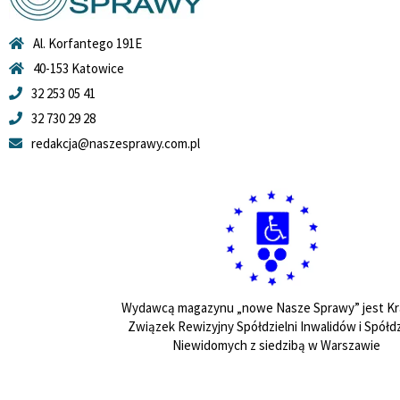
Al. Korfantego 191E
40-153 Katowice
32 253 05 41
32 730 29 28
redakcja@naszesprawy.com.pl
Wydawcą magazynu „nowe Nasze Sprawy” jest Kr
Związek Rewizyjny Spółdzielni Inwalidów i Spółdz
Niewidomych z siedzibą w Warszawie