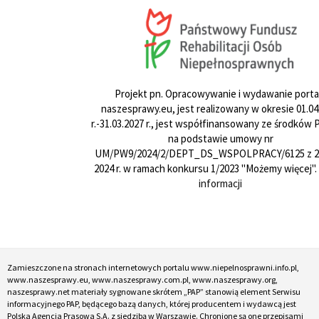
Projekt pn. Opracowywanie i wydawanie porta
naszesprawy.eu, jest realizowany w okresie 01.04
r.-31.03.2027 r., jest współfinansowany ze środków
na podstawie umowy nr
UM/PW9/2024/2/DEPT_DS_WSPOLPRACY/6125 z 24
2024 r. w ramach konkursu 1/2023 "Możemy więcej".
informacji
Zamieszczone na stronach internetowych portalu www.niepelnosprawni.info.pl,
www.naszesprawy.eu, www.naszesprawy.com.pl, www.naszesprawy.org,
naszesprawy.net materiały sygnowane skrótem „PAP” stanowią element Serwisu
informacyjnego PAP, będącego bazą danych, której producentem i wydawcą jest
Polska Agencja Prasowa S.A. z siedzibą w Warszawie. Chronione są one przepisami