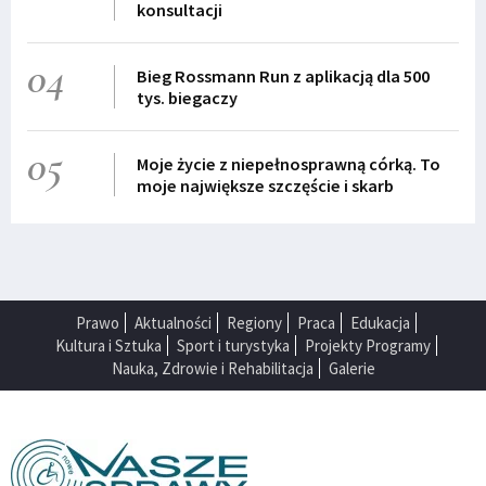
konsultacji
04
Bieg Rossmann Run z aplikacją dla 500
tys. biegaczy
05
Moje życie z niepełnosprawną córką. To
moje największe szczęście i skarb
Prawo
Aktualności
Regiony
Praca
Edukacja
Kultura i Sztuka
Sport i turystyka
Projekty Programy
Nauka, Zdrowie i Rehabilitacja
Galerie