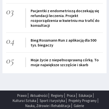
03
Pacjentki z endometriozą doczekają się
refundacji leczenia. Projekt
rozporządzenia w kwietniu ma trafić do
konsultacji
04
Bieg Rossmann Run z aplikacją dla 500
tys. biegaczy
05
Moje życie z niepełnosprawną córką. To
moje największe szczęście i skarb
Prawo
Aktualności
Regiony
Praca
Edukacja
Kultura i Sztuka
Sport i turystyka
Projekty Programy
Nauka, Zdrowie i Rehabilitacja
Galerie