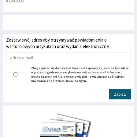
05.08.2026
Zostaw swój adres aby otrzymywać powiadomienia o
wartościowych artykułach oraz wydania elektroniczne
Chcę zapisać się do newslettera naszesprawy.eu, a co za tym idzie
wyrażam zgodę na przesyłanie na mój adres e-mail informacji
pochodzących od Krajowego Związku Rewizyjnego Spółdzielni
Inwalidów i Spółdzielni Niewidomych.
Zapisz