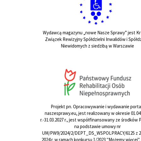
Wydawcą magazynu „nowe Nasze Sprawy” jest Kr
Związek Rewizyjny Spółdzielni Inwalidów i Spółdz
Niewidomych z siedzibą w Warszawie
Projekt pn. Opracowywanie i wydawanie porta
naszesprawy.eu, jest realizowany w okresie 01.04
r.-31.03.2027 r., jest współfinansowany ze środków
na podstawie umowy nr
UM/PW9/2024/2/DEPT_DS_WSPOLPRACY/6125 z 24
2024 r. w ramach konkursu 1/2023 "Możemy więcej".