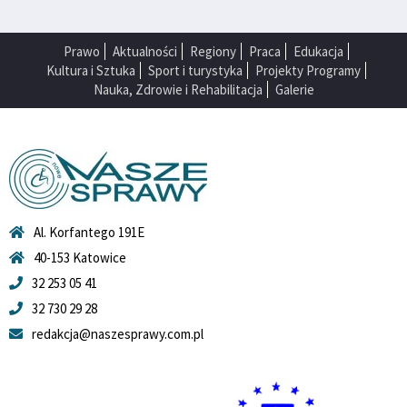
Prawo
Aktualności
Regiony
Praca
Edukacja
Kultura i Sztuka
Sport i turystyka
Projekty Programy
Nauka, Zdrowie i Rehabilitacja
Galerie
Al. Korfantego 191E
40-153 Katowice
32 253 05 41
32 730 29 28
redakcja@naszesprawy.com.pl