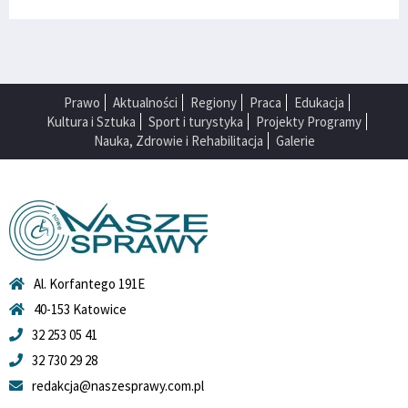
Prawo
Aktualności
Regiony
Praca
Edukacja
Kultura i Sztuka
Sport i turystyka
Projekty Programy
Nauka, Zdrowie i Rehabilitacja
Galerie
Al. Korfantego 191E
40-153 Katowice
32 253 05 41
32 730 29 28
redakcja@naszesprawy.com.pl