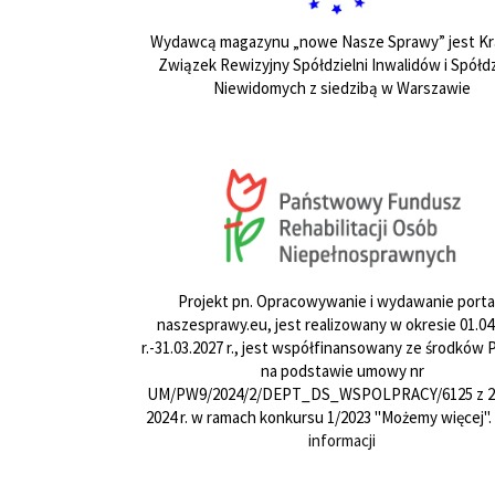
Wydawcą magazynu „nowe Nasze Sprawy” jest Kr
Związek Rewizyjny Spółdzielni Inwalidów i Spółdz
Niewidomych z siedzibą w Warszawie
Projekt pn. Opracowywanie i wydawanie porta
naszesprawy.eu, jest realizowany w okresie 01.04
r.-31.03.2027 r., jest współfinansowany ze środków
na podstawie umowy nr
UM/PW9/2024/2/DEPT_DS_WSPOLPRACY/6125 z 24
2024 r. w ramach konkursu 1/2023 "Możemy więcej".
informacji