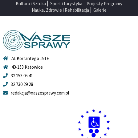
Kultura i Sztuka
Sport i turystyka
Projekty Programy
Nauka, Zdrowie i Rehabilitacja
Galerie
Al. Korfantego 191E
40-153 Katowice
32 253 05 41
32 730 29 28
redakcja@naszesprawy.com.pl