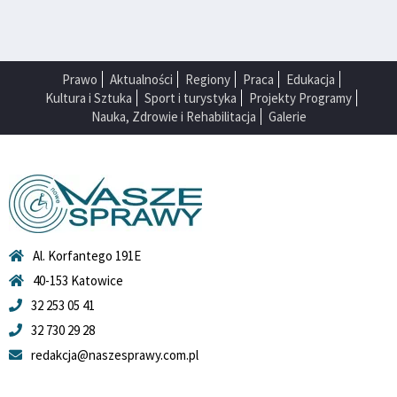
Prawo
Aktualności
Regiony
Praca
Edukacja
Kultura i Sztuka
Sport i turystyka
Projekty Programy
Nauka, Zdrowie i Rehabilitacja
Galerie
Al. Korfantego 191E
40-153 Katowice
32 253 05 41
32 730 29 28
redakcja@naszesprawy.com.pl