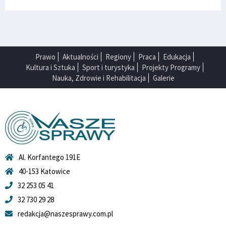
Prawo
Aktualności
Regiony
Praca
Edukacja
Kultura i Sztuka
Sport i turystyka
Projekty Programy
Nauka, Zdrowie i Rehabilitacja
Galerie
Al. Korfantego 191E
40-153 Katowice
32 253 05 41
32 730 29 28
redakcja@naszesprawy.com.pl