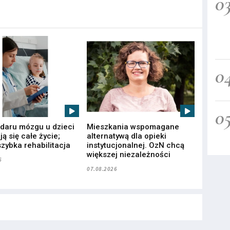
0
0
0
udaru mózgu u dzieci
Mieszkania wspomagane
ą się całe życie;
alternatywą dla opieki
zybka rehabilitacja
instytucjonalnej. OzN chcą
większej niezależności
6
07.08.2026