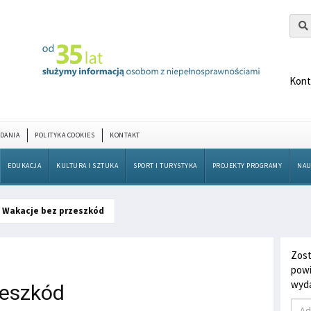
Kont
DANIA
POLITYKA COOKIES
KONTAKT
EDUKACJA
KULTURA I SZTUKA
SPORT I TURYSTYKA
PROJEKTY PROGRAMY
NAU
Wakacje bez przeszkód
Zost
powi
wyda
zeszkód