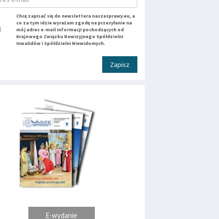
Chcę zapisać się do newslettera naszesprawy.eu, a
co za tym idzie wyrażam zgodę na przesyłanie na
mój adres e-mail informacji pochodzących od
Krajowego Związku Rewizyjnego Spółdzielni
Inwalidów i Spółdzielni Niewidomych.
Zapisz
E-wydanie