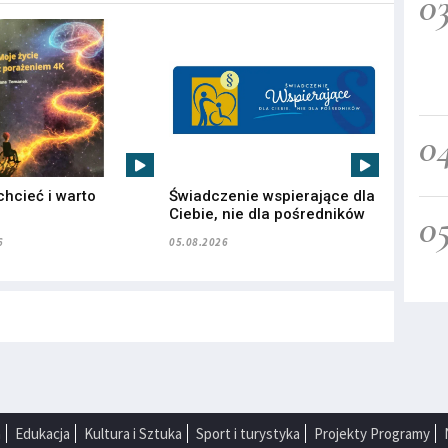
0
0
chcieć i warto
Świadczenie wspierające dla
”
Ciebie, nie dla pośredników
0
6
05.08.2026
a
Edukacja
Kultura i Sztuka
Sport i turystyka
Projekty Programy