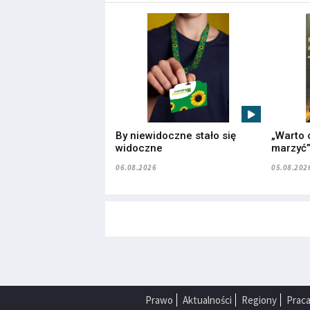
By niewidoczne stało się
„Warto 
widoczne
marzyć
06.08.2026
05.08.202
Prawo
Aktualności
Regiony
Prac