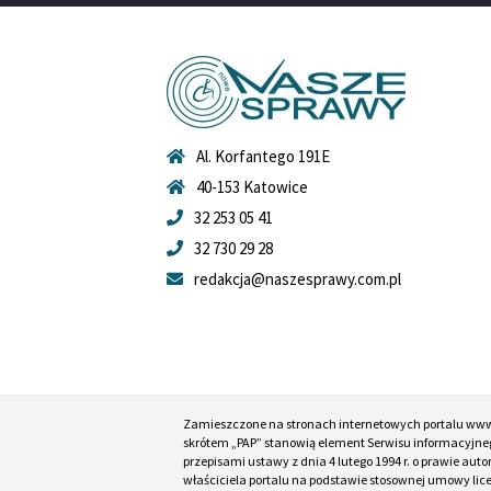
Al. Korfantego 191E
40-153 Katowice
32 253 05 41
32 730 29 28
redakcja@naszesprawy.com.pl
Zamieszczone na stronach internetowych portalu ww
skrótem „PAP” stanowią element Serwisu informacyjneg
przepisami ustawy z dnia 4 lutego 1994 r. o prawie au
właściciela portalu na podstawie stosownej umowy lic