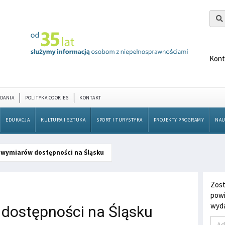
Kont
DANIA
POLITYKA COOKIES
KONTAKT
EDUKACJA
KULTURA I SZTUKA
SPORT I TURYSTYKA
PROJEKTY PROGRAMY
NAU
 wymiarów dostępności na Śląsku
Zost
powi
wyda
dostępności na Śląsku