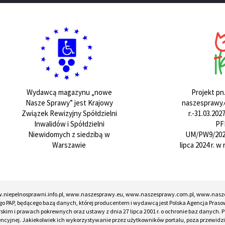
Projekt pn
Wydawcą magazynu „nowe
naszesprawy.e
Nasze Sprawy” jest Krajowy
r.-31.03.20
Związek Rewizyjny Spółdzielni
PF
Inwalidów i Spółdzielni
UM/PW9/202
Niewidomych z siedzibą w
lipca 2024 r. 
Warszawie
w.niepelnosprawni.info.pl, www.naszesprawy.eu, www.naszesprawy.com.pl, www.nasz
o PAP, będącego bazą danych, której producentem i wydawcą jest Polska Agencja Prasow
torskim i prawach pokrewnych oraz ustawy z dnia 27 lipca 2001 r. o ochronie baz danych
encyjnej. Jakiekolwiek ich wykorzystywanie przez użytkowników portalu, poza przewidz