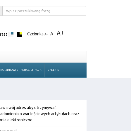
A+
A
Czcionka
rast
A-
KA, ZDROWIE I REHABILITACJA
GALERIE
aw swój adres aby otrzymywać
adomienia o wartościowych artykułach oraz
nia elektroniczne