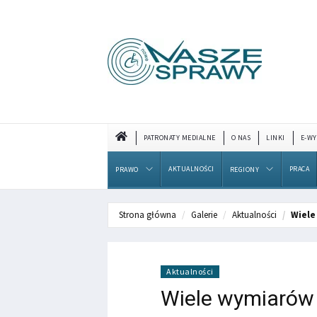
PATRONATY MEDIALNE
O NAS
LINKI
E-WY
AKTUALNOŚCI
PRACA
PRAWO
REGIONY
Strona główna
Galerie
Aktualności
Wiele
Aktualności
Wiele wymiarów 