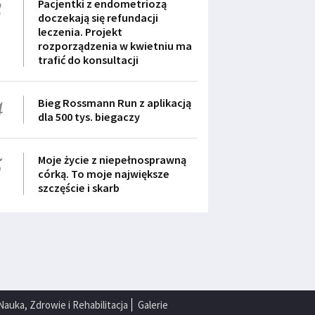
3
Pacjentki z endometriozą
doczekają się refundacji
leczenia. Projekt
rozporządzenia w kwietniu ma
trafić do konsultacji
4
Bieg Rossmann Run z aplikacją
dla 500 tys. biegaczy
5
Moje życie z niepełnosprawną
córką. To moje największe
szczęście i skarb
Nauka, Zdrowie i Rehabilitacja
Galerie