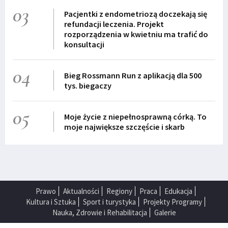
03
Pacjentki z endometriozą doczekają się
refundacji leczenia. Projekt
rozporządzenia w kwietniu ma trafić do
konsultacji
04
Bieg Rossmann Run z aplikacją dla 500
tys. biegaczy
05
Moje życie z niepełnosprawną córką. To
moje największe szczęście i skarb
Prawo
Aktualności
Regiony
Praca
Edukacja
Kultura i Sztuka
Sport i turystyka
Projekty Programy
Nauka, Zdrowie i Rehabilitacja
Galerie