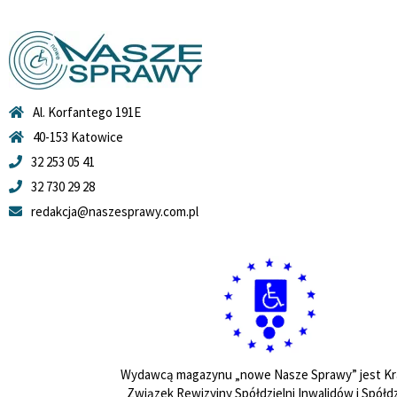
Al. Korfantego 191E
40-153 Katowice
32 253 05 41
32 730 29 28
redakcja@naszesprawy.com.pl
Wydawcą magazynu „nowe Nasze Sprawy” jest Kr
Związek Rewizyjny Spółdzielni Inwalidów i Spółdz