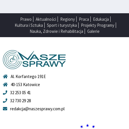
Prawo
Aktualności
Regiony
Praca
Edukacja
Kultura i Sztuka
Sport i turystyka
Projekty Programy
Nauka, Zdrowie i Rehabilitacja
Galerie
Al. Korfantego 191E
40-153 Katowice
32 253 05 41
32 730 29 28
redakcja@naszesprawy.com.pl