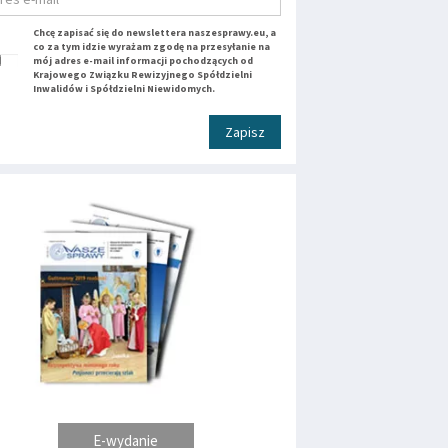
Chcę zapisać się do newslettera naszesprawy.eu, a
co za tym idzie wyrażam zgodę na przesyłanie na
mój adres e-mail informacji pochodzących od
Krajowego Związku Rewizyjnego Spółdzielni
Inwalidów i Spółdzielni Niewidomych.
Zapisz
E-wydanie