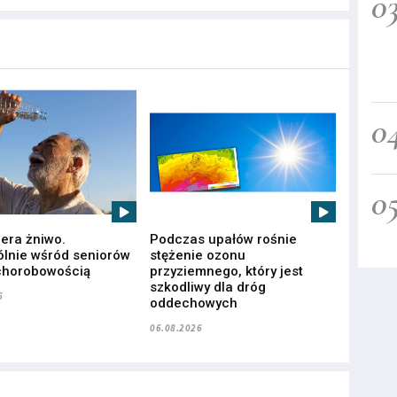
0
0
0
iera żniwo.
Podczas upałów rośnie
lnie wśród seniorów
stężenie ozonu
chorobowością
przyziemnego, który jest
szkodliwy dla dróg
6
oddechowych
06.08.2026