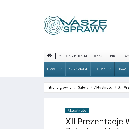
PATRONATY MEDIALNE
O NAS
LINKI
E-WY
AKTUALNOŚCI
PRACA
PRAWO
REGIONY
Strona główna
Galerie
Aktualności
XII P
Aktualności
XII Prezentacje 