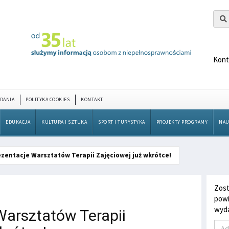
Kont
DANIA
POLITYKA COOKIES
KONTAKT
EDUKACJA
KULTURA I SZTUKA
SPORT I TURYSTYKA
PROJEKTY PROGRAMY
NAU
rezentacje Warsztatów Terapii Zajęciowej już wkrótce!
Zost
powi
wyda
Warsztatów Terapii