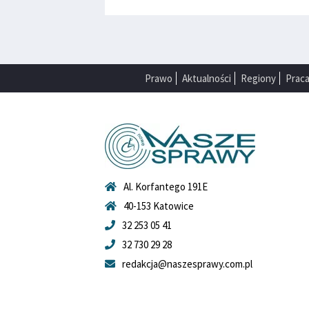
Prawo
Aktualności
Regiony
Prac
Al. Korfantego 191E
40-153 Katowice
32 253 05 41
32 730 29 28
redakcja@naszesprawy.com.pl