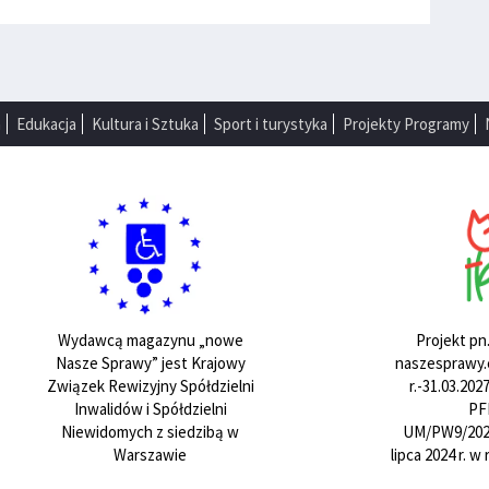
a
Edukacja
Kultura i Sztuka
Sport i turystyka
Projekty Programy
Projekt pn
Wydawcą magazynu „nowe
naszesprawy.e
Nasze Sprawy” jest Krajowy
r.-31.03.20
Związek Rewizyjny Spółdzielni
PF
Inwalidów i Spółdzielni
UM/PW9/202
Niewidomych z siedzibą w
lipca 2024 r. 
Warszawie