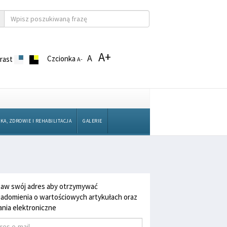
A+
A
Czcionka
rast
A-
KA, ZDROWIE I REHABILITACJA
GALERIE
aw swój adres aby otrzymywać
adomienia o wartościowych artykułach oraz
nia elektroniczne