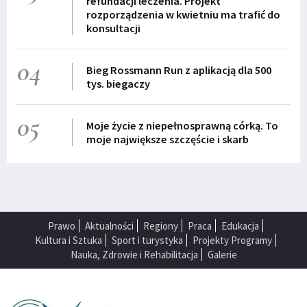
refundacji leczenia. Projekt
rozporządzenia w kwietniu ma trafić do
konsultacji
04
Bieg Rossmann Run z aplikacją dla 500
tys. biegaczy
05
Moje życie z niepełnosprawną córką. To
moje największe szczęście i skarb
Prawo
Aktualności
Regiony
Praca
Edukacja
Kultura i Sztuka
Sport i turystyka
Projekty Programy
Nauka, Zdrowie i Rehabilitacja
Galerie