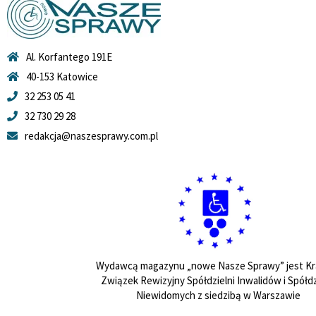
Al. Korfantego 191E
40-153 Katowice
32 253 05 41
32 730 29 28
redakcja@naszesprawy.com.pl
Wydawcą magazynu „nowe Nasze Sprawy” jest Kr
Związek Rewizyjny Spółdzielni Inwalidów i Spółdz
Niewidomych z siedzibą w Warszawie