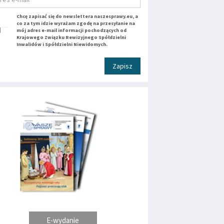
Chcę zapisać się do newslettera naszesprawy.eu, a
co za tym idzie wyrażam zgodę na przesyłanie na
mój adres e-mail informacji pochodzących od
Krajowego Związku Rewizyjnego Spółdzielni
Inwalidów i Spółdzielni Niewidomych.
Zapisz
E-wydanie