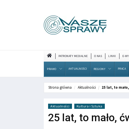
PATRONATY MEDIALNE
O NAS
LINKI
E-WY
AKTUALNOŚCI
PRACA
PRAWO
REGIONY
Strona główna
Aktualności
25 lat, to mało
Aktualności
Kultura i Sztuka
25 lat, to mało, ć