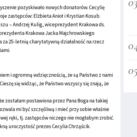
0
zyszenie pozyskiwało nowych donatorów. Cecylię
je zastępców: Elżbieta Anioł i Krystian Kosub.
uszu – Andrzej Kulig, wiceprezydent Krakowa ds.
iu prezydenta Krakowa Jacka Majchrowskiego
0
 za 25-letnią charytatywną działalność na rzecz
iami.
0
em i ogromną wdzięcznością, że są Państwo z nami
ieszę się widząc, że Państwo wszyscy się znają, że
e zostałam postawiona przez Pana Boga na takiej
pozwala mi być szczęśliwą i mieć przy sobie właśnie
ewej ręki, tj. zastępców niczego nie mogłabym zrobić.
ękną uroczystość prezes Cecylia Chrząścik.