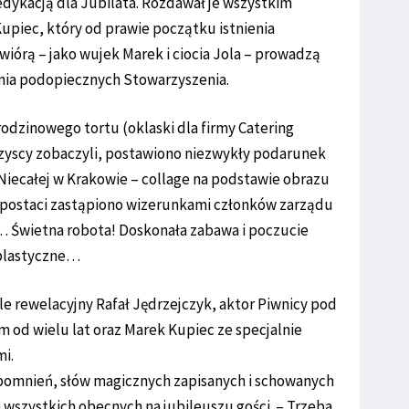
edykacją dla Jubilata. Rozdawał je wszystkim
upiec, który od prawie początku istnienia
iórą – jako wujek Marek i ciocia Jola – prowadzą
nia podopiecznych Stowarzyszenia.
odzinowego tortu (oklaski dla firmy Catering
szyscy zobaczyli, postawiono niezwykły podarunek
y Niecałej w Krakowie – collage na podstawie obrazu
y postaci zastąpiono wizerunkami członków zarządu
ł… Świetna robota! Doskonała zabawa i poczucie
 plastyczne…
kle rewelacyjny Rafał Jędrzejczyk, aktor Piwnicy pod
 od wielu lat oraz Marek Kupiec ze specjalnie
mi.
 wspomnień, słów magicznych zapisanych i schowanych
 wszystkich obecnych na jubileuszu gości. – Trzeba