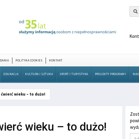
Kont
DANIA
POLITYKA COOKIES
KONTAKT
EDUKACJA
KULTURA I SZTUKA
SPORT I TURYSTYKA
PROJEKTY PROGRAMY
NAU
, ćwierć wieku – to dużo!
Zost
powi
wierć wieku – to dużo!
wyda