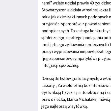
nami” wzięło udział prawie 40 tys. dziec
Stowarzyszenie działa w realnej i okreś
takie jak dziesiątki innych podobnych 
przyjaciół i sponsorów, z powodzeniem 
podopiecznych. To zasługa konkretnyc
społecznego, mądrego pomagania potr
umiejętnego zyskiwania serdecznych i ho
pracy i wypracowania niepowtarzalnego
i jego sponsorów, sympatyków i przyja
integracji społecznej.
Dziesiątki listów gratulacyjnych, a wś
Lassoty „Za wieloletnią bezintereso
dysfunkcją fizyczną i intelektualną i z
praw dziecka, Marka Michalaka, mówią 
jego najlepszą wizytówką.