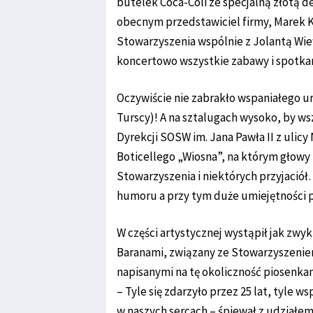
butelek Coca-Coli ze specjalną złotą d
obecnym przedstawiciel firmy, Marek K
Stowarzyszenia wspólnie z Jolantą Wiew
koncertowo wszystkie zabawy i spotka
Oczywiście nie zabrakło wspaniałego ur
Turscy)! A na sztalugach wysoko, by w
Dyrekcji SOSW im. Jana Pawła II z ulic
Boticellego „Wiosna”, na którym głow
Stowarzyszenia i niektórych przyjació
humoru a przy tym duże umiejętności
W części artystycznej wystąpił jak zwy
Baranami, związany ze Stowarzyszeniem
napisanymi na tę okoliczność piosenka
– Tyle się zdarzyło przez 25 lat, tyle
w naszych sercach – śpiewał z udziałem