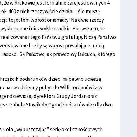
, że w Krakowie jest formalnie zarejestrowanych 4
ok. 400 z nich rzeczywiście działa. – Ale muszę
zacja to jestem wprost oniemiały! Na dwie rzeczy
wykle cenne i niezwykle rzadkie. Pierwsza to, że
i realizowana i tego Państwu gratuluję. Niosą Państwo
zedstawione liczby są wprost powalające, robią
eń radości. Są Państwo jak prawdziwy łańcuch, którego
Chrząścik podarunków dzieci na pewno ucieszą
rup na całodzienny pobyt do Willi Jordanówka w
egendziewicza, dyrektora Grupy Jordan oraz
usz Izabelę Słowik do Ogrodzieńca również dla dwu
a-Cola „wypuszczając” serię okolicznościowych