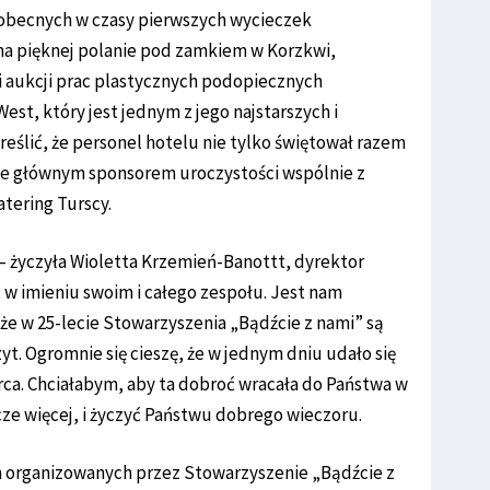
 obecnych w czasy pierwszych wycieczek
na pięknej polanie pod zamkiem w Korzkwi,
 aukcji prac plastycznych podopiecznych
st, który jest jednym z jego najstarszych i
reślić, że personel hotelu nie tylko świętował razem
że głównym sponsorem uroczystości wspólnie z
tering Turscy.
 – życzyła Wioletta Krzemień-Banottt, dyrektor
w imieniu swoim i całego zespołu. Jest nam
, że w 25-lecie Stowarzyszenia „Bądźcie z nami” są
zyt. Ogromnie się cieszę, że w jednym dniu udało się
rca. Chciałabym, aby ta dobroć wracała do Państwa w
zcze więcej, i życzyć Państwu dobrego wieczoru.
h organizowanych przez Stowarzyszenie „Bądźcie z