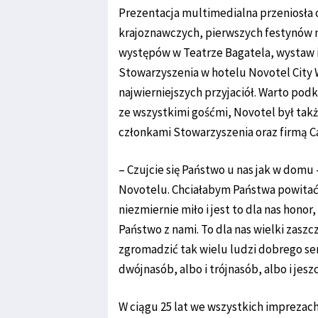
Prezentacja multimedialna przeniosła
krajoznawczych, pierwszych festynów 
występów w Teatrze Bagatela, wystaw i
Stowarzyszenia w hotelu Novotel City We
najwierniejszych przyjaciół. Warto podk
ze wszystkimi gośćmi, Novotel był tak
członkami Stowarzyszenia oraz firmą Ca
– Czujcie się Państwo u nas jak w domu
Novotelu. Chciałabym Państwa powitać 
niezmiernie miło i jest to dla nas honor
Państwo z nami. To dla nas wielki zaszc
zgromadzić tak wielu ludzi dobrego se
dwójnasób, albo i trójnasób, albo i jes
W ciągu 25 lat we wszystkich imprezac