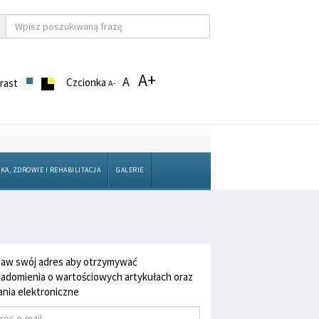
A+
A
Czcionka
rast
A-
KA, ZDROWIE I REHABILITACJA
GALERIE
aw swój adres aby otrzymywać
adomienia o wartościowych artykułach oraz
nia elektroniczne