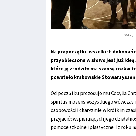
25 lat, 
Na prapoczątku wszelkich dokonań mu
przyobleczona w słowo jest już ideą.
które ją zrodziło ma szansę rozkwitn
powstało krakowskie Stowarzyszen
Od początku prezesuje mu Cecylia Chrzą
spiritus movens wszystkiego wówczas i 
osobowości i charyzmie w krótkim czas
przyjaciół wspierających jego działalnoś
pomoce szkolne i plastyczne. I z roku 