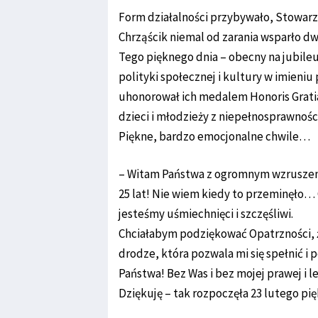
Form działalności przybywało, Stowar
Chrząścik niemal od zarania wsparło dwo
Tego pięknego dnia – obecny na jubile
polityki społecznej i kultury w imien
uhonorował ich medalem Honoris Gratia
dzieci i młodzieży z niepełnosprawnośc
Piękne, bardzo emocjonalne chwile…
– Witam Państwa z ogromnym wzruszeni
25 lat! Nie wiem kiedy to przeminęło… C
jesteśmy uśmiechnięci i szczęśliwi.
Chciałabym podziękować Opatrzności, ż
drodze, która pozwala mi się spełnić i 
Państwa! Bez Was i bez mojej prawej i l
Dziękuję – tak rozpoczęła 23 lutego pi