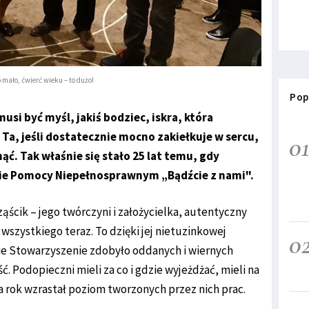
to mało, ćwierć wieku – to dużo!
Pop
si być myśl, jakiś bodziec, iskra, która
 Ta, jeśli dostatecznie mocno zakiełkuje w sercu,
0
ąć. Tak właśnie się stało 25 lat temu, gdy
ie Pomocy Niepełnosprawnym „Bądźcie z nami".
ścik – jego twórczyni i założycielka, autentyczny
wszystkiego teraz. To dzięki jej nietuzinkowej
0
ie Stowarzyszenie zdobyło oddanych i wiernych
ć. Podopieczni mieli za co i gdzie wyjeżdżać, mieli na
na rok wzrastał poziom tworzonych przez nich prac.