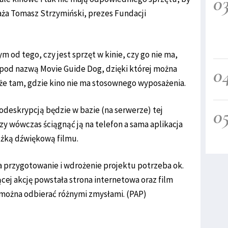
0
waża Tomasz Strzymiński, prezes Fundacji
 od tego, czy jest sprzęt w kinie, czy go nie ma,
0
ę pod nazwą Movie Guide Dog, dzięki której można
kże tam, gdzie kino nie ma stosownego wyposażenia.
0
odeskrypcją będzie w bazie (na serwerze) tej
czy wówczas ściągnąć ją na telefon a sama aplikacja
eżką dźwiękową filmu.
na przygotowanie i wdrożenie projektu potrzeba ok.
ącej akcję powstała strona internetowa oraz film
 można odbierać różnymi zmysłami. (PAP)