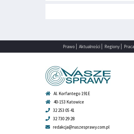
Prawo
Aktualności
Regiony
Prac
Al. Korfantego 191E
40-153 Katowice
32 253 05 41
32 730 29 28
redakcja@naszesprawy.com.pl