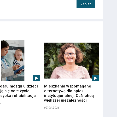
Zapisz
udaru mózgu u dzieci
Mieszkania wspomagane
ą się całe życie;
alternatywą dla opieki
zybka rehabilitacja
instytucjonalnej. OzN chcą
większej niezależności
6
07.08.2026