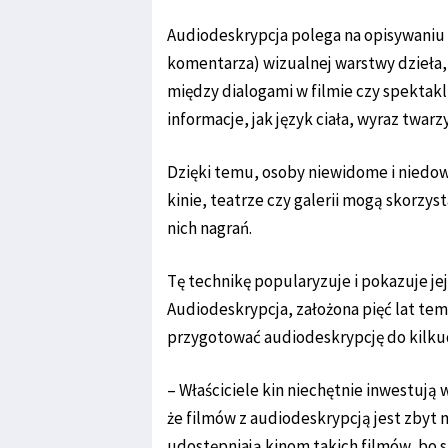
Audiodeskrypcja polega na opisywaniu p
komentarza) wizualnej warstwy dzieła, 
między dialogami w filmie czy spektak
informacje, jak język ciała, wyraz twarz
Dzięki temu, osoby niewidome i niedowi
kinie, teatrze czy galerii mogą skorzy
nich nagrań.
Tę technikę popularyzuje i pokazuje j
Audiodeskrypcja, założona pięć lat tem
przygotować audiodeskrypcję do kilkud
– Właściciele kin niechętnie inwestują
że filmów z audiodeskrypcją jest zbyt m
udostępniają kinom takich filmów, bo s