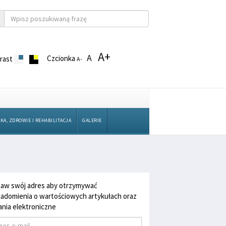
A+
A
Czcionka
rast
A-
KA, ZDROWIE I REHABILITACJA
GALERIE
aw swój adres aby otrzymywać
adomienia o wartościowych artykułach oraz
nia elektroniczne