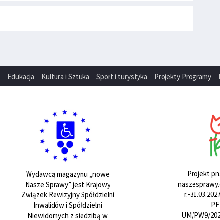
a
Edukacja
Kultura i Sztuka
Sport i turystyka
Projekty Programy
Projekt pn
Wydawcą magazynu „nowe
naszesprawy.e
Nasze Sprawy” jest Krajowy
r.-31.03.20
Związek Rewizyjny Spółdzielni
PF
Inwalidów i Spółdzielni
UM/PW9/202
Niewidomych z siedzibą w