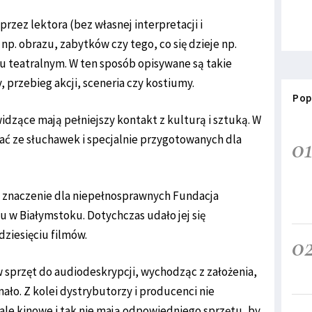
rzez lektora (bez własnej interpretacji i
np. obrazu, zabytków czy tego, co się dzieje np.
lu teatralnym. W ten sposób opisywane są takie
y, przebieg akcji, sceneria czy kostiumy.
Pop
dzące mają pełniejszy kontakt z kulturą i sztuką. W
0
stać ze słuchawek i specjalnie przygotowanych dla
ej znaczenie dla niepełnosprawnych Fundacja
u w Białymstoku. Dotychczas udało jej się
ziesięciu filmów.
0
 w sprzęt do audiodeskrypcji, wychodząc z założenia,
ało. Z kolei dystrybutorzy i producenci nie
ale kinowe i tak nie mają odpowiedniego sprzętu, by