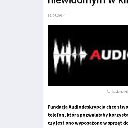
niewidomym w ki
12.04.2014
Aplikacja na te
Fundacja Audiodeskrypcja chce stw
telefon, która pozwalałaby korzystać
czy jest ono wyposażone w sprzęt do