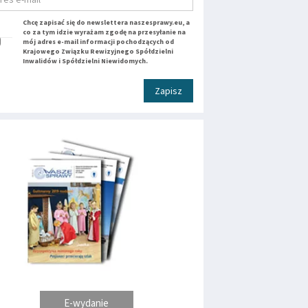
Chcę zapisać się do newslettera naszesprawy.eu, a
co za tym idzie wyrażam zgodę na przesyłanie na
mój adres e-mail informacji pochodzących od
Krajowego Związku Rewizyjnego Spółdzielni
Inwalidów i Spółdzielni Niewidomych.
Zapisz
E-wydanie