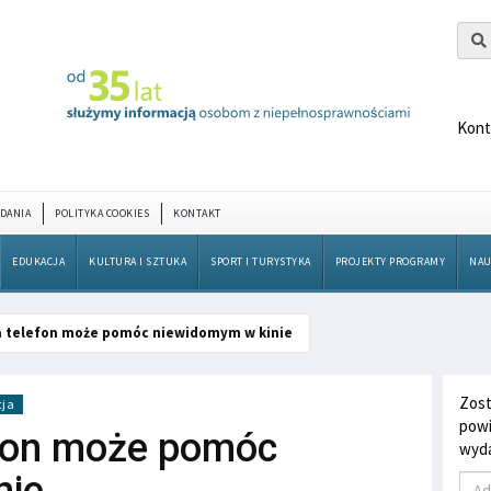
Kont
DANIA
POLITYKA COOKIES
KONTAKT
EDUKACJA
KULTURA I SZTUKA
SPORT I TURYSTYKA
PROJEKTY PROGRAMY
NAU
na telefon może pomóc niewidomym w kinie
Zost
cja
powi
efon może pomóc
wyda