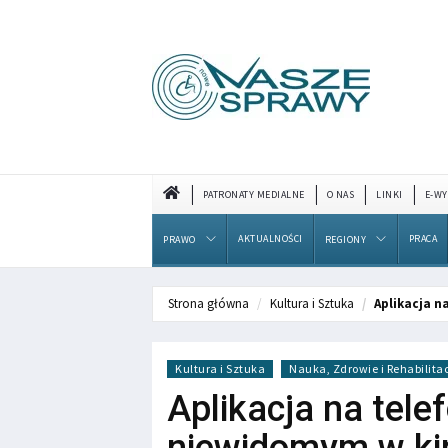
PATRONATY MEDIALNE
O NAS
LINKI
E-WY
AKTUALNOŚCI
PRACA
PRAWO
REGIONY
Strona główna
Kultura i Sztuka
Aplikacja 
Kultura i Sztuka
Nauka, Zdrowie i Rehabilita
Aplikacja na tel