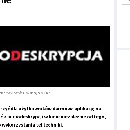
nie
lefon może pomóc niewidomym w kinie
orzyć dla użytkowników darmową aplikację na
 z audiodeskrypcji w kinie niezależnie od tego,
 wykorzystania tej techniki.