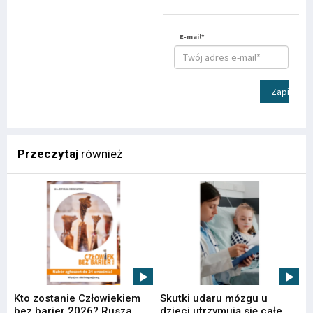
E-mail*
Zapisz
Przeczytaj
również
Kto zostanie Człowiekiem
Skutki udaru mózgu u
bez barier 2026? Rusza
dzieci utrzymują się całe