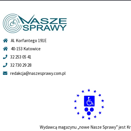
Al. Korfantego 191E
40-153 Katowice
32 253 05 41
32 730 29 28
redakcja@naszesprawy.com.pl
Wydawcą magazynu „nowe Nasze Sprawy” jest Kr