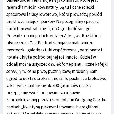
rajem dla miłośników natury. Są tu liczne ścieżki
spacerowe i trasy rowerowe, które prowadzą pośród
urokliwych alejek i parków. Na pożegnalny spacer z
kurortem wybraliśmy się do Ogrodu Różanego.
Prowadzi do niego Lichtentaler Allee, wzdłuż której
płynie rzeka Oos. Po drodze mija się malownicze
mosteczki, galerię sztuki współczesnej, pensjonaty i
hotele ukryte pośród bujnej roślinności. Gdzieś w
oddali można usłyszeć dźwięk fortepianu, liczne kafejki
serwują świetne piwo, pyszną kawę mrożoną. Sam
ogród to uczta dla oka i… nosa. To pachnące królestwo,
w którym znajduje się ok. 400 gatunków róż. Są
przepięknie wyeksponowane w ciekawie
zaprojektowanej przestrzeni. Johann Wolfgang Goethe
napisał: „Kwiaty są pięknymi słowami i hieroglifami
natury, którymi daje nam ona poznać, jak bardzo nas