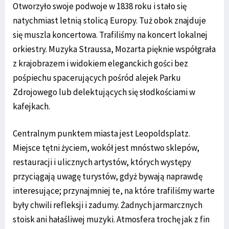
Otworzyło swoje podwoje w 1838 roku i stało się
natychmiast letnią stolicą Europy. Tuż obok znajduje
się muszla koncertowa. Trafiliśmy na koncert lokalnej
orkiestry. Muzyka Straussa, Mozarta pięknie współgrała
z krajobrazem i widokiem eleganckich gości bez
pośpiechu spacerujących pośród alejek Parku
Zdrojowego lub delektujących się słodkościami w
kafejkach.
Centralnym punktem miasta jest Leopoldsplatz.
Miejsce tętni życiem, wokół jest mnóstwo sklepów,
restauracji i ulicznych artystów, których występy
przyciągają uwagę turystów, gdyż bywają naprawdę
interesujące; przynajmniej te, na które trafiliśmy warte
były chwili refleksji i zadumy. Żadnych jarmarcznych
stoisk ani hałaśliwej muzyki. Atmosfera trochę jak z fin