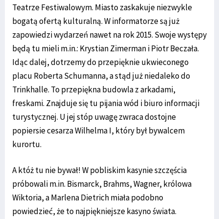
Teatrze Festiwalowym. Miasto zaskakuje niezwykle
bogatą ofertą kulturalną. W informatorze są już
zapowiedzi wydarzeń nawet na rok 2015. Swoje występy
będą tu mieli m.in.: Krystian Zimerman i Piotr Beczała.
Idąc dalej, dotrzemy do przepięknie ukwieconego
placu Roberta Schumanna, a stąd już niedaleko do
Trinkhalle. To przepiękna budowla z arkadami,
freskami. Znajduje się tu pijania wód i biuro informacji
turystycznej. U jej stóp uwagę zwraca dostojne
popiersie cesarza Wilhelma I, który był bywalcem
kurortu.
A któż tu nie bywał! W pobliskim kasynie szczęścia
próbowali m.in. Bismarck, Brahms, Wagner, królowa
Wiktoria, a Marlena Dietrich miała podobno
powiedzieć, że to najpiękniejsze kasyno świata.