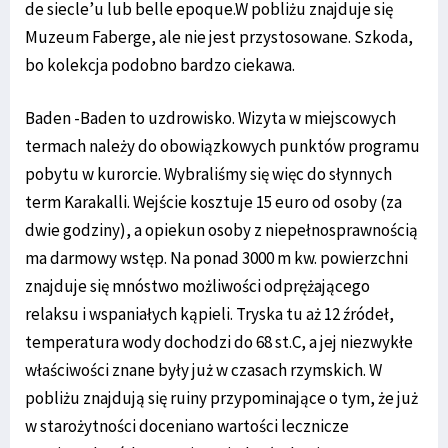
de siecle’u lub belle epoque.W pobliżu znajduje się
Muzeum Faberge, ale nie jest przystosowane. Szkoda,
bo kolekcja podobno bardzo ciekawa.
Baden -Baden to uzdrowisko. Wizyta w miejscowych
termach należy do obowiązkowych punktów programu
pobytu w kurorcie. Wybraliśmy się więc do słynnych
term Karakalli. Wejście kosztuje 15 euro od osoby (za
dwie godziny), a opiekun osoby z niepełnosprawnością
ma darmowy wstęp. Na ponad 3000 m kw. powierzchni
znajduje się mnóstwo możliwości odprężającego
relaksu i wspaniałych kąpieli. Tryska tu aż 12 źródeł,
temperatura wody dochodzi do 68 st.C, a jej niezwykłe
właściwości znane były już w czasach rzymskich. W
pobliżu znajdują się ruiny przypominające o tym, że już
w starożytności doceniano wartości lecznicze