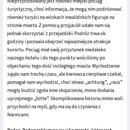
Nieprzystosowany jest również miejski pociąg
turystyczny, choć informacja, że mogą nim podróżować
również turyści na wózkach inwalidzkich figuruje na
stronie miasta. Z pomocą przyjaciół udało nam się
jednak skorzystać z przejażdżki. Podróż trwa ok.
godziny i pozwala obejrzeć najważniejsze atrakcje
kurortu. Pociąg miał swój przystanek niedaleko
naszego hotelu i do tego punktu wróciliśmy po
objechaniu tego dość rozległego miasta. Wychodzenie
zajęło nam trochę czasu, ale kierowca cierpliwie czekał,
pomagał nam wychodzić, choć słowa: „achtung”, „raus”
mogły budzić zgoła inne skojarzenia, mimo dodania
uprzejmego „bitte”. Skomplikowana historia mimo woli
przychodzi na myśl, gdy ma się do czynienia z
Niemcami.
Baden-Baden reklamuje się jako miasto, które jest