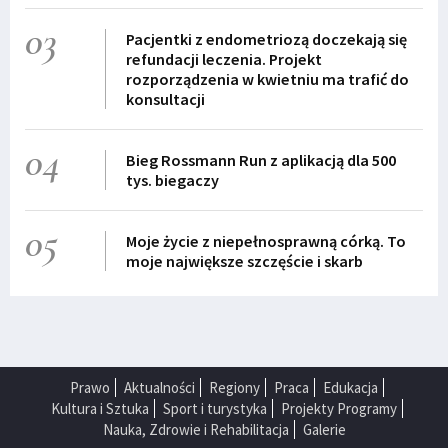
03
Pacjentki z endometriozą doczekają się
refundacji leczenia. Projekt
rozporządzenia w kwietniu ma trafić do
konsultacji
04
Bieg Rossmann Run z aplikacją dla 500
tys. biegaczy
05
Moje życie z niepełnosprawną córką. To
moje największe szczęście i skarb
Prawo
Aktualności
Regiony
Praca
Edukacja
Kultura i Sztuka
Sport i turystyka
Projekty Programy
Nauka, Zdrowie i Rehabilitacja
Galerie