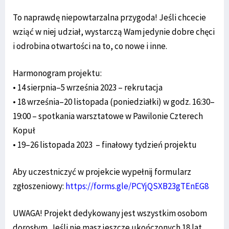
To naprawdę niepowtarzalna przygoda! Jeśli chcecie
wziąć w niej udział, wystarczą Wam jedynie dobre chęci
i odrobina otwartości na to, co nowe i inne.
Harmonogram projektu:
• 14 sierpnia–5 września 2023 – rekrutacja
• 18 września–20 listopada (poniedziałki) w godz. 16:30–
19:00 – spotkania warsztatowe w Pawilonie Czterech
Kopuł
• 19–26 listopada 2023 – finałowy tydzień projektu
Aby uczestniczyć w projekcie wypełnij formularz
zgłoszeniowy:
https://forms.gle/PCYjQSXB23gTEnEG8
UWAGA! Projekt dedykowany jest wszystkim osobom
dorosłym. Jeśli nie masz jeszcze ukończonych 18 lat