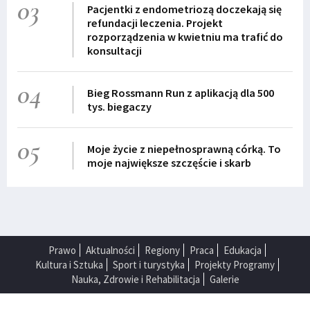
03
Pacjentki z endometriozą doczekają się
refundacji leczenia. Projekt
rozporządzenia w kwietniu ma trafić do
konsultacji
04
Bieg Rossmann Run z aplikacją dla 500
tys. biegaczy
05
Moje życie z niepełnosprawną córką. To
moje największe szczęście i skarb
Prawo
Aktualności
Regiony
Praca
Edukacja
Kultura i Sztuka
Sport i turystyka
Projekty Programy
Nauka, Zdrowie i Rehabilitacja
Galerie