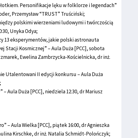
łotkiem. Personifikacje lęku w folklorze i legendach”
 Moder, Przemysław “TRUST” Truściński;
iędzy polskimi wierzeniami ludowymi i twórczością
0:30, Unyka Odya;
y 13 eksperymentów, jakie polski astronauta
j Stacji Kosmicznej” – Aula Duża [PCC], sobota
aczmarek, Ewelina Zambrzycka-Kościelnicka, dr inż.
ie Utalentowani II edycji konkursu – Aula Duża
;
ł” – Aula Duża [PCC], niedziela 12:30, dr Mariusz
ro” – Aula Wielka [PCC], piątek 16:00, dr Agnieszka
lina Kirschke, dr inż. Natalia Schmidt-Polończyk;