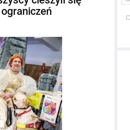
zyscy cieszyli się
 ograniczeń