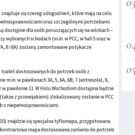
0
 znajduje się szereg udogodnień, które mają na celu
pełnosprawnościami oraz szczególnymi potrzebami.
są dostępne dla osób poruszających się na wózkach –
rzy wybranych schodach (m.in. w PCC, w hali 5 oraz w
0
7A, 8 i 8A) zostaną zamontowane potykacze
0
 toalet dostosowanych do potrzeb osób z
 m.in. w pawilonach 3A, 5, 6A, 6B, 7 (antresola), 8,
az w pawilonie 11. W Holu Wschodnim dostępna będzie
 (także z przewijakiem) zlokalizowany zostanie w PCC
ób z niepełnosprawnościami.
0) znajdzie się specjalna tyflomapa, przygotowana
a, kontrastowa mapa dostosowana zarówno do potrzeb