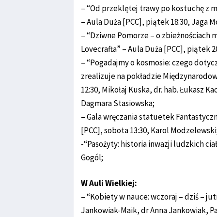
– “Od przeklętej trawy po kostuchę z m
– Aula Duża [PCC], piątek 18:30, Jaga
– “Dziwne Pomorze – o zbieżnościach m
Lovecrafta” – Aula Duża [PCC], piątek 2
– “Pogadajmy o kosmosie: czego dotycz
zrealizuje na pokładzie Międzynarodowe
12:30, Mikołaj Kuska, dr. hab. Łukasz K
Dagmara Stasiowska;
– Gala wręczania statuetek Fantastyczn
[PCC], sobota 13:30, Karol Modzelewski
-“Pasożyty: historia inwazji ludzkich cia
Gogól;
W Auli Wielkiej:
– “Kobiety w nauce: wczoraj – dziś – jut
Jankowiak-Maik, dr Anna Jankowiak, Pau