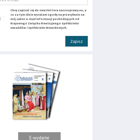
Chcę zapisać się do newslettera naszesprawy.eu, a
co za tym idzie wyrażam zgodę na przesyłanie na
mój adres e-mail informacji pochodzących od
Krajowego Związku Rewizyjnego Spółdzielni
Inwalidów i Spółdzielni Niewidomych.
Zapisz
E-wydanie