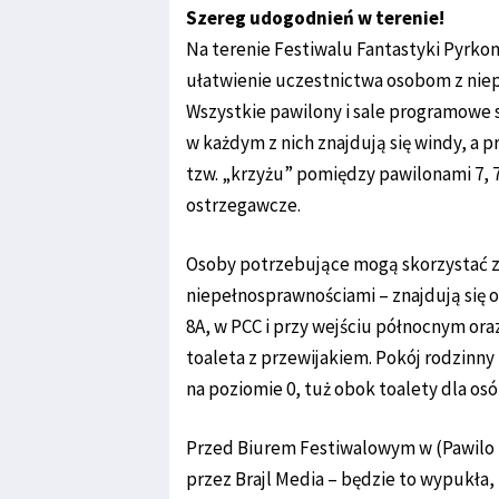
Szereg udogodnień w terenie!
Na terenie Festiwalu Fantastyki Pyrkon
ułatwienie uczestnictwa osobom z nie
Wszystkie pawilony i sale programowe 
w każdym z nich znajdują się windy, a p
tzw. „krzyżu” pomiędzy pawilonami 7, 
ostrzegawcze.
Osoby potrzebujące mogą skorzystać z
niepełnosprawnościami – znajdują się one
8A, w PCC i przy wejściu północnym or
toaleta z przewijakiem. Pokój rodzinny
na poziomie 0, tuż obok toalety dla os
Przed Biurem Festiwalowym w (Pawilo 1
przez Brajl Media – będzie to wypukł