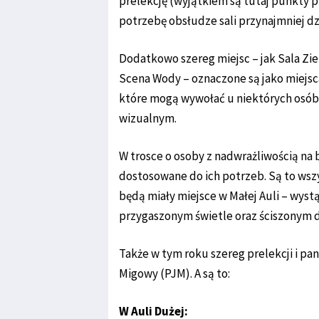
prelekcję (wyjątkiem są tutaj punkty p
potrzebę obsłudze sali przynajmniej dz
Dodatkowo szereg miejsc – jak Sala Zie
Scena Wody – oznaczone są jako miejsc
które mogą wywołać u niektórych osób
wizualnym.
W trosce o osoby z nadwrażliwością na 
dostosowane do ich potrzeb. Są to wsz
będą miały miejsce w Małej Auli – wyst
przygaszonym świetle oraz ściszonym 
Także w tym roku szereg prelekcji i pa
Migowy (PJM). A są to:
W Auli Dużej: