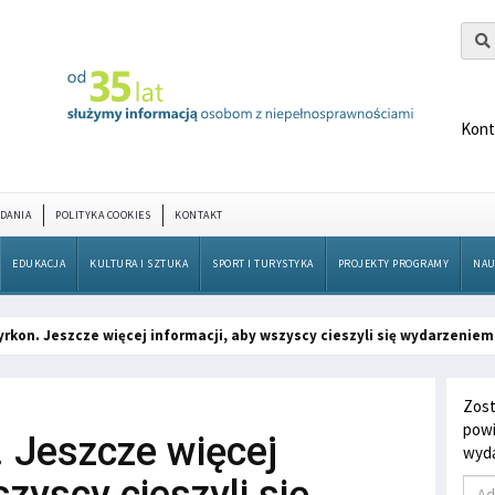
Kont
DANIA
POLITYKA COOKIES
KONTAKT
EDUKACJA
KULTURA I SZTUKA
SPORT I TURYSTYKA
PROJEKTY PROGRAMY
NAU
rkon. Jeszcze więcej informacji, aby wszyscy cieszyli się wydarzenie
Zost
powi
 Jeszcze więcej
wyda