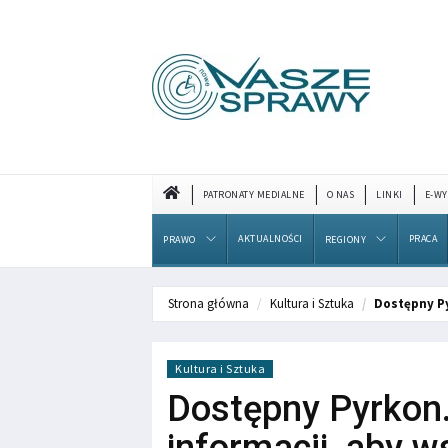
PATRONATY MEDIALNE
O NAS
LINKI
E-WY
AKTUALNOŚCI
PRACA
PRAWO
REGIONY
Strona główna
Kultura i Sztuka
Dostępny Py
Kultura i Sztuka
Dostępny Pyrkon.