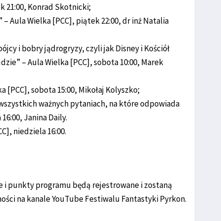
ek 21:00, Konrad Skotnicki;
 – Aula Wielka [PCC], piątek 22:00, dr inż Natalia
cy i bobry jądrogryzy, czyli jak Disney i Kościół
 ludzie” – Aula Wielka [PCC], sobota 10:00, Marek
ka [PCC], sobota 15:00, Mikołaj Kolyszko;
O wszystkich ważnych pytaniach, na które odpowiada
16:00, Janina Daily.
], niedziela 16:00.
 i punkty programu będą rejestrowane i zostaną
ności na kanale YouTube Festiwalu Fantastyki Pyrkon.