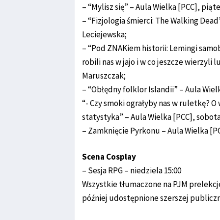
– “Mylisz się” – Aula Wielka [PCC], piąt
– “Fizjologia śmierci: The Walking Dead”
Leciejewska;
– “Pod ZNAKiem historii: Lemingi samobój
robili nas w jajo i w co jeszcze wierzyli
Maruszczak;
– “Obłędny folklor Islandii” – Aula Wiel
“- Czy smoki ograłyby nas w ruletkę? 
statystyka” – Aula Wielka [PCC], sobota 
– Zamknięcie Pyrkonu – Aula Wielka [PCC
Scena Cosplay
– Sesja RPG – niedziela 15:00
Wszystkie tłumaczone na PJM prelekcje
później udostępnione szerszej publicz