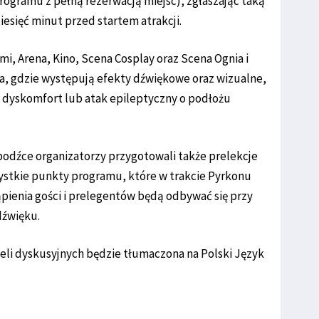
rogramu z pełną rezerwacją miejsc), zgłaszając taką
iesięć minut przed startem atrakcji.
mi, Arena, Kino, Scena Cosplay oraz Scena Ognia i
a, gdzie występują efekty dźwiękowe oraz wizualne,
 dyskomfort lub atak epileptyczny o podłożu
bodźce organizatorzy przygotowali także prelekcje
ystkie punkty programu, które w trakcie Pyrkonu
ąpienia gości i prelegentów będą odbywać się przy
dźwięku.
neli dyskusyjnych będzie tłumaczona na Polski Język