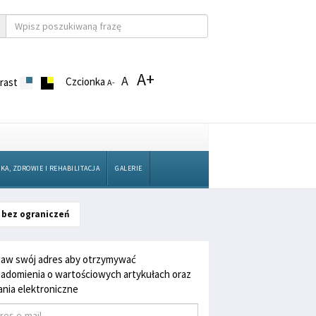
A+
A
Czcionka
rast
A-
KA, ZDROWIE I REHABILITACJA
GALERIE
m bez ograniczeń
aw swój adres aby otrzymywać
adomienia o wartościowych artykułach oraz
nia elektroniczne