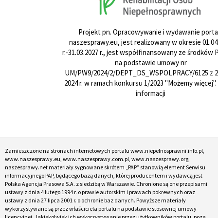
Projekt pn. Opracowywanie i wydawanie porta
naszesprawy.eu, jest realizowany w okresie 01.04
r.-31.03.2027 r., jest współfinansowany ze środków
na podstawie umowy nr
UM/PW9/2024/2/DEPT_DS_WSPOLPRACY/6125 z 24
2024 r. w ramach konkursu 1/2023 "Możemy więcej".
informacji
Zamieszczone na stronach internetowych portalu www.niepelnosprawni.info.pl,
www.naszesprawy.eu, www.naszesprawy.com.pl, www.naszesprawy.org,
naszesprawy.net materiały sygnowane skrótem „PAP” stanowią element Serwisu
informacyjnego PAP, będącego bazą danych, której producentem i wydawcą jest
Polska Agencja Prasowa S.A. z siedzibą w Warszawie. Chronione są one przepisami
ustawy z dnia 4 lutego 1994 r. o prawie autorskim i prawach pokrewnych oraz
ustawy z dnia 27 lipca 2001 r. o ochronie baz danych. Powyższe materiały
wykorzystywane są przez właściciela portalu na podstawie stosownej umowy
licencyjnej. Jakiekolwiek ich wykorzystywanie przez użytkowników portalu, poza