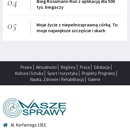
04
Bieg Rossmann Run z aplikacją dla 500
tys. biegaczy
05
Moje życie z niepełnosprawną córką. To
moje największe szczęście i skarb
Prawo
Aktualności
Regiony
Praca
Edukacja
Kultura i Sztuka
Sport i turystyka
Projekty Programy
Nauka, Zdrowie i Rehabilitacja
Galerie
Al. Korfantego 191E