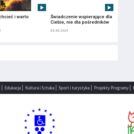
chcieć i warto
Świadczenie wspierające dla
”
Ciebie, nie dla pośredników
6
05.08.2026
a
Edukacja
Kultura i Sztuka
Sport i turystyka
Projekty Programy