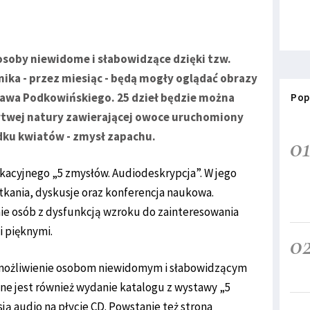
oby niewidome i słabowidzące dzięki tzw.
ika - przez miesiąc - będą mogły oglądać obrazy
ława Podkowińskiego. 25 dzieł będzie można
Pop
rtwej natury zawierającej owoce uruchomiony
dku kwiatów - zmysł zapachu.
0
acyjnego „5 zmysłów. Audiodeskrypcja”. W jego
tkania, dyskusje oraz konferencja naukowa.
ie osób z dysfunkcją wzroku do zainteresowania
i pięknymi.
0
umożliwienie osobom niewidomym i słabowidzącym
ane jest również wydanie katalogu z wystawy „5
ją audio na płycie CD. Powstanie też strona