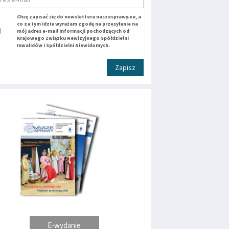
Chcę zapisać się do newslettera naszesprawy.eu, a
co za tym idzie wyrażam zgodę na przesyłanie na
mój adres e-mail informacji pochodzących od
Krajowego Związku Rewizyjnego Spółdzielni
Inwalidów i Spółdzielni Niewidomych.
Zapisz
E-wydanie