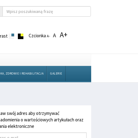
A+
A
Czcionka
rast
A-
KA, ZDROWIE I REHABILITACJA
GALERIE
aw swój adres aby otrzymywać
adomienia o wartościowych artykułach oraz
nia elektroniczne