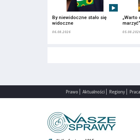
By niewidoczne stało się
„Warto 
widoczne
marzyć
06.08.2026
05.08.202
Prawo
Aktualności
Regiony
Prac