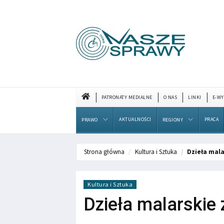
PATRONATY MEDIALNE
O NAS
LINKI
E-WY
AKTUALNOŚCI
PRACA
PRAWO
REGIONY
Strona główna
Kultura i Sztuka
Dzieła mala
Kultura i Sztuka
Dzieła malarskie 