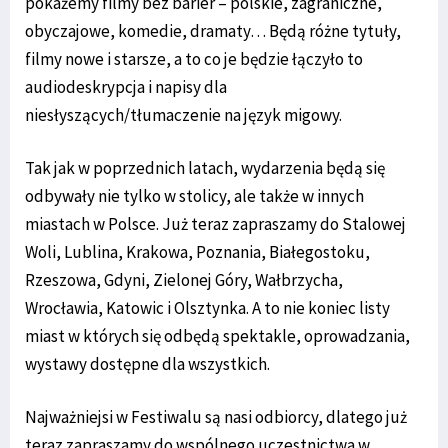
pokażemy filmy bez barier – polskie, zagraniczne,
obyczajowe, komedie, dramaty… Będą różne tytuły,
filmy nowe i starsze, a to co je będzie łączyło to
audiodeskrypcja i napisy dla
niesłyszących/tłumaczenie na język migowy.
Tak jak w poprzednich latach, wydarzenia będą się
odbywały nie tylko w stolicy, ale także w innych
miastach w Polsce. Już teraz zapraszamy do Stalowej
Woli, Lublina, Krakowa, Poznania, Białegostoku,
Rzeszowa, Gdyni, Zielonej Góry, Wałbrzycha,
Wrocławia, Katowic i Olsztynka. A to nie koniec listy
miast w których się odbędą spektakle, oprowadzania,
wystawy dostępne dla wszystkich.
Najważniejsi w Festiwalu są nasi odbiorcy, dlatego już
teraz zapraszamy do wspólnego uczestnictwa w