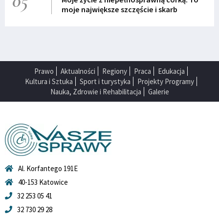
05
moje największe szczęście i skarb
Prawo
Aktualności
Regiony
Praca
Edukacja
Kultura i Sztuka
Sport i turystyka
Projekty Programy
Nauka, Zdrowie i Rehabilitacja
Galerie
Al. Korfantego 191E
40-153 Katowice
32 253 05 41
32 730 29 28