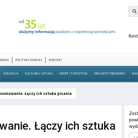
Kont
DANIA
POLITYKA COOKIES
KONTAKT
EDUKACJA
KULTURA I SZTUKA
SPORT I TURYSTYKA
PROJEKTY PROGRAMY
NAU
sumowanie. Łączy ich sztuka pisania
Zost
powi
anie. Łączy ich sztuka
wyda