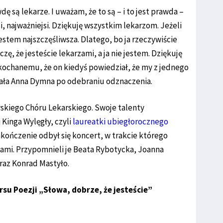
ę są lekarze. I uważam, że to są – i to jest prawda –
si, najważniejsi. Dziękuję wszystkim lekarzom. Jeżeli
jestem najszczęśliwsza. Dlatego, bo ja rzeczywiście
ę, że jesteście lekarzami, a ja nie jestem. Dziękuję
kochanemu, że on kiedyś powiedział, że my z jednego
ziała Anna Dymna po odebraniu odznaczenia.
wskiego Chóru Lekarskiego. Swoje talenty
 Kinga Wylęgły, czyli
laureatki ubiegłorocznego
akończenie odbył się koncert, w trakcie którego
ami. Przypomnieli je Beata Rybotycka, Joanna
raz Konrad Mastyło.
su Poezji „Słowa, dobrze, że jesteście”