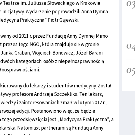
0
 w Teatrze im. Juliusza Słowackiego w Krakowie
e inicjatywy. Wydarzenie poprowadzili Anna Dymna
Medycyna Praktyczna” Piotr Gajewski.
owany od 2011 r. przez Fundację Anny Dymnej Mimo
0
 prezes tego NGO, która znajduje się w gronie
 Janka Graban, Wojciech Bonowicz, Józef Baran i
 dwóch kategoriach: osób z niepełnosprawnością
0
ełnosprawnościami.
skierowany do lekarzy i studentów medycyny. Został
jatywy profesora Andrzeja Szczeklika. Ten lekarz,
wiedzy i zainteresowaniach zmarł w lutym 2012 r.,
rwszej edycji. Postanowiono więc, że będzie
tego przedsięwzięcia jest „Medycyna Praktyczna”, a
ekarska. Natomiast partnerami są Fundacja Anny