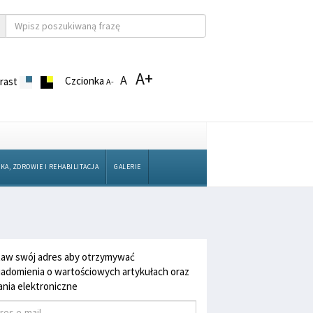
A+
A
Czcionka
rast
A-
KA, ZDROWIE I REHABILITACJA
GALERIE
aw swój adres aby otrzymywać
adomienia o wartościowych artykułach oraz
nia elektroniczne