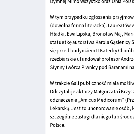
Dymnej Mimo Wszystko oraz Unia Polski
W tym przypadku zgłoszenia przyjmowan
(dowolna forma literacka). Laureatów 
Hładki, Ewa Lipska, Bronisław Maj, Mar
statuetkę autorstwa Karola Gąsienicy S
się przed budynkiem II Katedry Choró
rzeźbiarskie ufundował profesor Andrz
Słynny twórca Piwnicy pod Baranami naz
W trakcie Gali publiczność miała możli
Odczytali je aktorzy Małgorzata i Krz
odznaczenie „Amicus Medicorum” (Przy
Lekarską. Jest to uhonorowanie osób, 
szczególne zasługi dla niego lub środo
Polsce.