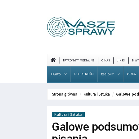
PATRONATY MEDIALNE
O NAS
LINKI
E-WY
AKTUALNOŚCI
PRACA
PRAWO
REGIONY
Strona główna
Kultura i Sztuka
Galowe pod
Kultura i Sztuka
Galowe podsumow