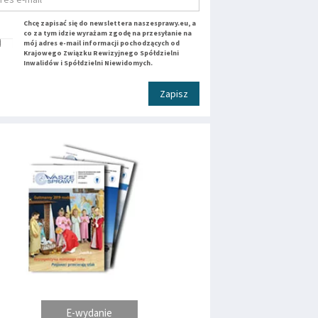
Chcę zapisać się do newslettera naszesprawy.eu, a
co za tym idzie wyrażam zgodę na przesyłanie na
mój adres e-mail informacji pochodzących od
Krajowego Związku Rewizyjnego Spółdzielni
Inwalidów i Spółdzielni Niewidomych.
Zapisz
E-wydanie