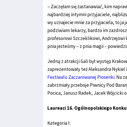
– Zaczęłam się zastanawiać, kim naprawd
najbardziej intymni przyjaciele, najbliż
wy uznajecie mnie za przyjaciela, to ja 
podziwiam lekarzy, bardzo im zazdroszcz
profesorowi Szczeklikowi, Andrzejowi 
pnia jesteśmy – z pnia magii – powied
Jedną z atrakcji Gali był występ Krako
zaprezentowały też Aleksandra Nykiel i
Festiwalu Zaczarowanej Piosenki
. Na z
zabrzmiały przeboje Piwnicy Pod Baran
Pocica, Janusz Radek, Jacek Wójcicki o
Laureaci 16. Ogólnopolskiego Konkur
Kategoria I: