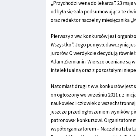
„Przychodzi wena do lekarza”. 23 maja
odbyła się Gala podsumowująca te dwi
oraz redaktor naczelny miesięcznika „
Pierwszy z ww. konkursów jest organiz
Wszystko”. Jego pomysłodawczynią jest
jurorów. O werdykcie decydują również
Adam Ziemianin. Wiersze oceniane są w
intelektualną oraz z pozostałymi niep
Natomiast drugi z ww. konkursów jest 
on ogłoszony we wrześniu 2011 r. z inic
naukowiec i człowiek o wszechstronnej 
jeszcze przed ogłoszeniem wyników pie
patronował konkursowi. Organizatorem 
współorganizatorem – Naczelna Izba L