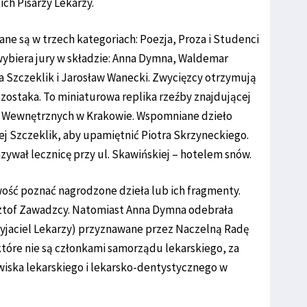
ch Pisarzy Lekarzy.
e są w trzech kategoriach: Poezja, Proza i Studenci
wybiera jury w składzie: Anna Dymna, Waldemar
ia Szczeklik i Jarosław Wanecki. Zwycięzcy otrzymują
zostaka. To miniaturowa replika rzeźby znajdującej
b Wewnętrznych w Krakowie. Wspomniane dzieło
ej Szczeklik, aby upamiętnić Piotra Skrzyneckiego.
ywał lecznicę przy ul. Skawińskiej – hotelem snów.
wość poznać nagrodzone dzieła lub ich fragmenty.
ysztof Zawadzcy. Natomiast Anna Dymna odebrała
jaciel Lekarzy) przyznawane przez Naczelną Radę
które nie są członkami samorządu lekarskiego, za
wiska lekarskiego i lekarsko-dentystycznego w