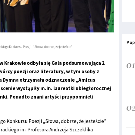
Pop
kiego Konkursu Poezji -"Słowa, dobrze, że jesteście"
0
 w Krakowie odbyła się Gala podsumowująca 2
wórcy poezji oraz literatury, w tym osoby z
na Dymna otrzymała odznaczenie „Amicus
 scenie wystąpiły m.in. laureatki ubiegłorocznej
nki. Ponadto znani artyści przypomnieli
0
go Konkursu Poezji „Słowa, dobrze, że jesteście”
rackiego im. Profesora Andrzeja Szczeklika