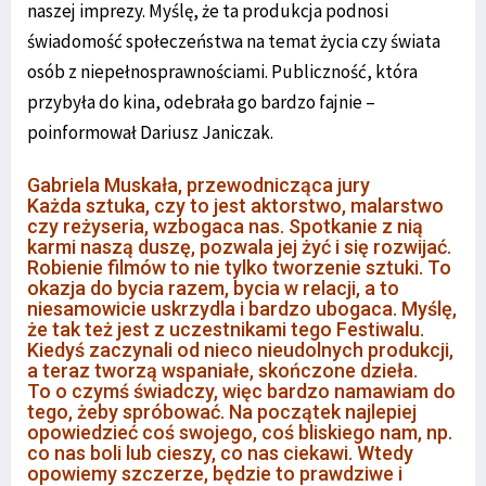
naszej imprezy. Myślę, że ta produkcja podnosi
świadomość społeczeństwa na temat życia czy świata
osób z niepełnosprawnościami. Publiczność, która
przybyła do kina, odebrała go bardzo fajnie –
poinformował Dariusz Janiczak.
Gabriela Muskała, przewodnicząca jury
Każda sztuka, czy to jest aktorstwo, malarstwo
czy reżyseria, wzbogaca nas. Spotkanie z nią
karmi naszą duszę, pozwala jej żyć i się rozwijać.
Robienie filmów to nie tylko tworzenie sztuki. To
okazja do bycia razem, bycia w relacji, a to
niesamowicie uskrzydla i bardzo ubogaca. Myślę,
że tak też jest z uczestnikami tego Festiwalu.
Kiedyś zaczynali od nieco nieudolnych produkcji,
a teraz tworzą wspaniałe, skończone dzieła.
To o czymś świadczy, więc bardzo namawiam do
tego, żeby spróbować. Na początek najlepiej
opowiedzieć coś swojego, coś bliskiego nam, np.
co nas boli lub cieszy, co nas ciekawi. Wtedy
opowiemy szczerze, będzie to prawdziwe i