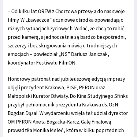
– Od kilku lat OREW z Chorzowa przesyła do nas swoje
filmy. W „Ławeczce” uczniowie ośrodka opowiadają o
różnych sytuacjach życiowych. Widać, że chcą to robić
przed kamerą, a jednocześnie są bardzo bezpośredni,
szczerzy i bez skrępowania mówią o trudniejszych
emocjach – powiedział „NS” Dariusz Janiczak,
koordynator Festiwalu FilmON.
Honorowy patronat nad jubileuszową edycją imprezy
objęli prezydent Krakowa, PISF, PFRON oraz
Małopolski Kurator Oświaty. Do Kina Studyjnego Sfinks
przybył pełnomocnik prezydenta Krakowa ds. OzN
Bogdan Dąsal. W wydarzeniu wzięła też udział dyrektor
OM PFRON Aneta Bogacka-Karcz. Galę Finałową
prowadziła Monika Meleń, która w kilku poprzednich