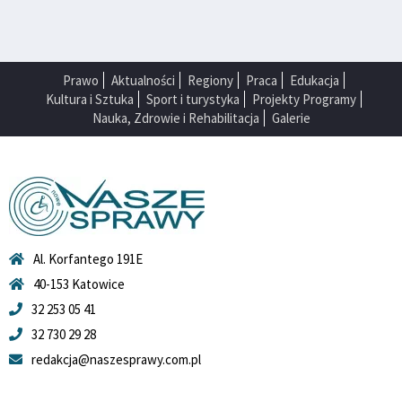
Prawo
Aktualności
Regiony
Praca
Edukacja
Kultura i Sztuka
Sport i turystyka
Projekty Programy
Nauka, Zdrowie i Rehabilitacja
Galerie
Al. Korfantego 191E
40-153 Katowice
32 253 05 41
32 730 29 28
redakcja@naszesprawy.com.pl