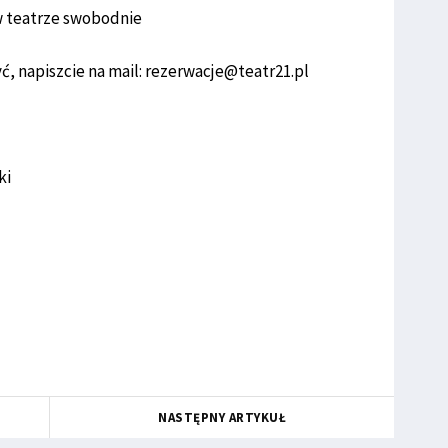
 w teatrze swobodnie
yć, napiszcie na mail: rezerwacje@teatr21.pl
ki
NASTĘPNY ARTYKUŁ