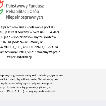
. Opracowywanie i wydawanie portalu
u, jest realizowany w okresie 01.04.2024
27 r., jest współfinansowany ze środków
RON, na podstawie umowy nr
4/2/DEPT_DS_WSPOLPRACY/6125 z 24
w ramach konkursu 1/2023 "Możemy więcej".
Więcej informacji
esprawy.org, naszesprawy.net materiały sygnowane
a S.A. z siedzibą w Warszawie. Chronione są one
. Powyższe materiały wykorzystywane są przez
ianymi przez przepisy prawa wyjątkami, w
t. 25 ust. 1 pkt. b) ustawy o prawie autorskim i