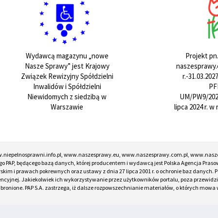
Projekt pn
Wydawcą magazynu „nowe
naszesprawy.e
Nasze Sprawy” jest Krajowy
r.-31.03.20
Związek Rewizyjny Spółdzielni
PF
Inwalidów i Spółdzielni
UM/PW9/202
Niewidomych z siedzibą w
lipca 2024 r. 
Warszawie
w.niepelnosprawni.info.pl, www.naszesprawy.eu, www.naszesprawy.com.pl, www.nasz
o PAP, będącego bazą danych, której producentem i wydawcą jest Polska Agencja Prasow
torskim i prawach pokrewnych oraz ustawy z dnia 27 lipca 2001 r. o ochronie baz danych
encyjnej. Jakiekolwiek ich wykorzystywanie przez użytkowników portalu, poza przewidz
onione. PAP S.A. zastrzega, iż dalsze rozpowszechnianie materiałów, o których mowa w ar