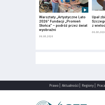
Warsztaty „Artystyczne Lato
Upał zb
2026” Fundacji „Promień
Szczegó
Słońca” – podróż przez świat
z wielo
wyobraźni
06.08.202
06.08.2026
Prawo
Aktualności
Regiony
Prac