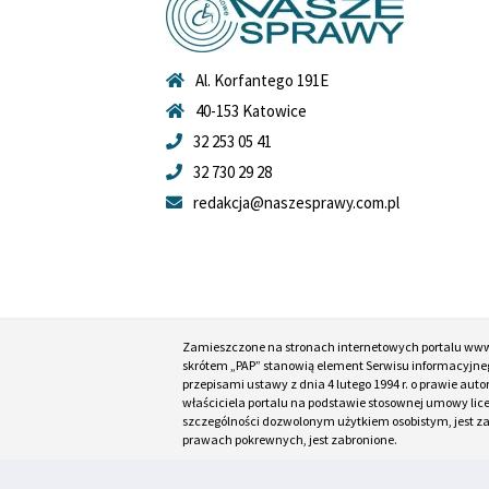
Al. Korfantego 191E
40-153 Katowice
32 253 05 41
32 730 29 28
redakcja@naszesprawy.com.pl
Zamieszczone na stronach internetowych portalu ww
skrótem „PAP” stanowią element Serwisu informacyjneg
przepisami ustawy z dnia 4 lutego 1994 r. o prawie au
właściciela portalu na podstawie stosownej umowy lic
szczególności dozwolonym użytkiem osobistym, jest zabr
prawach pokrewnych, jest zabronione.