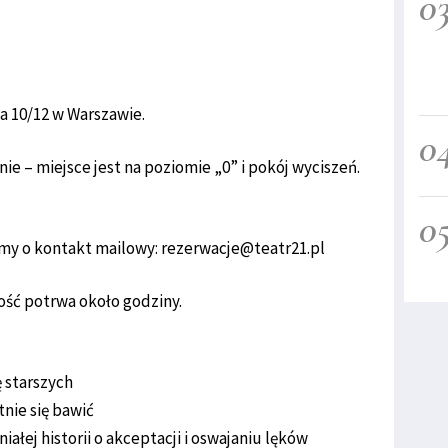
0
a 10/12 w Warszawie.
0
ie – miejsce jest na poziomie „0” i pokój wyciszeń.
0
my o kontakt mailowy: rezerwacje@teatr21.pl
ość potrwa około godziny.
ę starszych
tnie się bawić
ałej historii o akceptacji i oswajaniu lęków