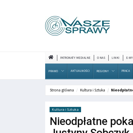
PATRONATY MEDIALNE
O NAS
LINKI
E-WY
AKTUALNOŚCI
PRACA
PRAWO
REGIONY
Strona główna
Kultura i Sztuka
Nieodpłatne
Kultura i Sztuka
Nieodpłatne poka