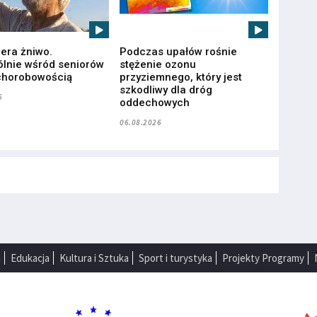
iera żniwo.
Podczas upałów rośnie
lnie wśród seniorów
stężenie ozonu
chorobowością
przyziemnego, który jest
szkodliwy dla dróg
6
oddechowych
06.08.2026
a
Edukacja
Kultura i Sztuka
Sport i turystyka
Projekty Programy