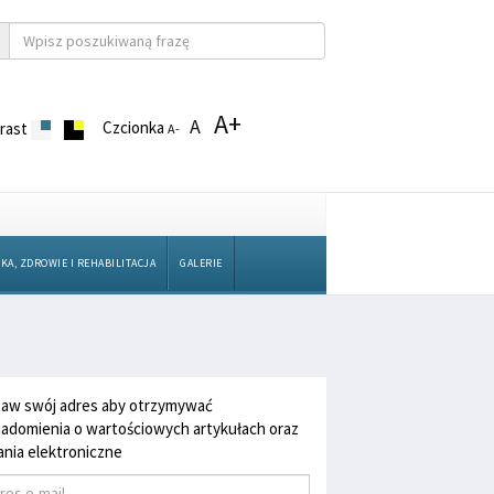
A+
A
Czcionka
rast
A-
KA, ZDROWIE I REHABILITACJA
GALERIE
aw swój adres aby otrzymywać
adomienia o wartościowych artykułach oraz
nia elektroniczne