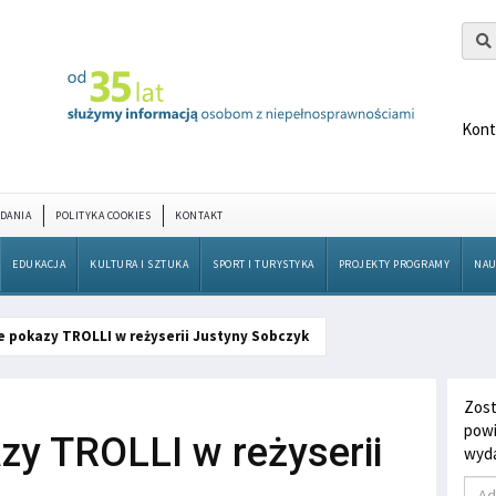
Kont
DANIA
POLITYKA COOKIES
KONTAKT
EDUKACJA
KULTURA I SZTUKA
SPORT I TURYSTYKA
PROJEKTY PROGRAMY
NAU
 pokazy TROLLI w reżyserii Justyny Sobczyk
Zost
powi
zy TROLLI w reżyserii
wyda