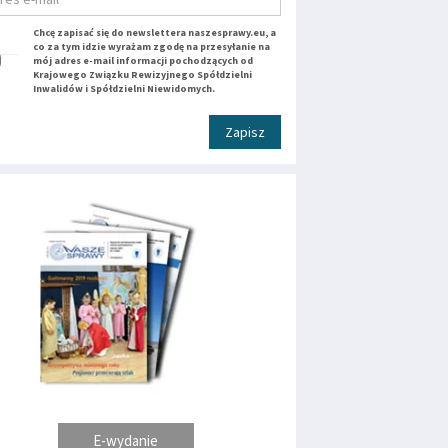
Chcę zapisać się do newslettera naszesprawy.eu, a
co za tym idzie wyrażam zgodę na przesyłanie na
mój adres e-mail informacji pochodzących od
Krajowego Związku Rewizyjnego Spółdzielni
Inwalidów i Spółdzielni Niewidomych.
Zapisz
E-wydanie