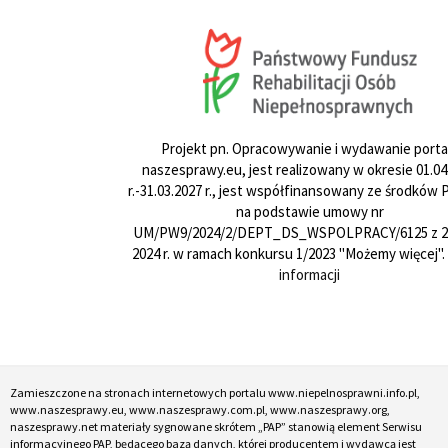
Projekt pn. Opracowywanie i wydawanie porta
naszesprawy.eu, jest realizowany w okresie 01.04
r.-31.03.2027 r., jest współfinansowany ze środków
na podstawie umowy nr
UM/PW9/2024/2/DEPT_DS_WSPOLPRACY/6125 z 24
2024 r. w ramach konkursu 1/2023 "Możemy więcej".
informacji
Zamieszczone na stronach internetowych portalu www.niepelnosprawni.info.pl,
www.naszesprawy.eu, www.naszesprawy.com.pl, www.naszesprawy.org,
naszesprawy.net materiały sygnowane skrótem „PAP” stanowią element Serwisu
informacyjnego PAP, będącego bazą danych, której producentem i wydawcą jest