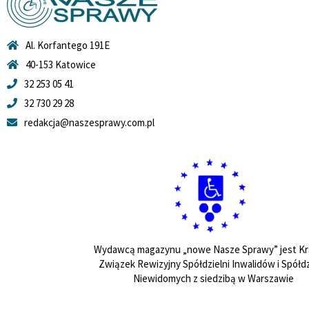
Al. Korfantego 191E
40-153 Katowice
32 253 05 41
32 730 29 28
redakcja@naszesprawy.com.pl
Wydawcą magazynu „nowe Nasze Sprawy” jest Kr
Związek Rewizyjny Spółdzielni Inwalidów i Spółdz
Niewidomych z siedzibą w Warszawie