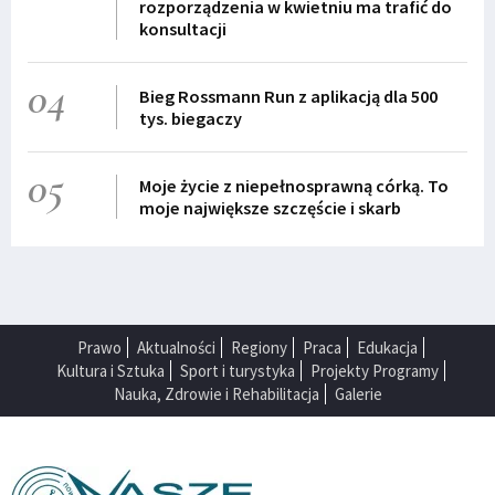
rozporządzenia w kwietniu ma trafić do
konsultacji
04
Bieg Rossmann Run z aplikacją dla 500
tys. biegaczy
05
Moje życie z niepełnosprawną córką. To
moje największe szczęście i skarb
Prawo
Aktualności
Regiony
Praca
Edukacja
Kultura i Sztuka
Sport i turystyka
Projekty Programy
Nauka, Zdrowie i Rehabilitacja
Galerie