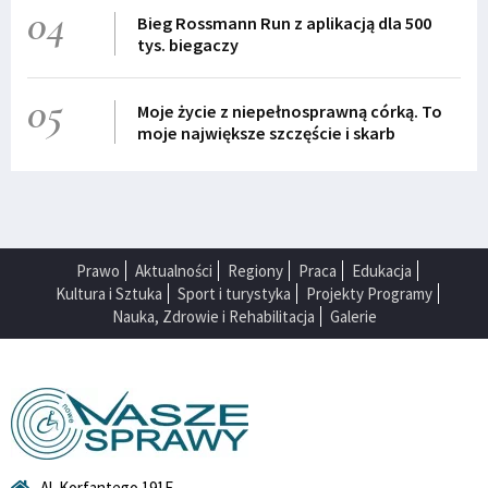
04
Bieg Rossmann Run z aplikacją dla 500
tys. biegaczy
05
Moje życie z niepełnosprawną córką. To
moje największe szczęście i skarb
Prawo
Aktualności
Regiony
Praca
Edukacja
Kultura i Sztuka
Sport i turystyka
Projekty Programy
Nauka, Zdrowie i Rehabilitacja
Galerie
Al. Korfantego 191E