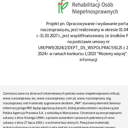
Projekt pn. Opracowywanie i wydawanie porta
naszesprawy.eu, jest realizowany w okresie 01.04
r.-31.03.2027 r., jest współfinansowany ze środków
na podstawie umowy nr
UM/PW9/2024/2/DEPT_DS_WSPOLPRACY/6125 z 24
2024 r. w ramach konkursu 1/2023 "Możemy więcej".
informacji
Zamieszczone na stronach internetowych portalu www.niepelnosprawni.info.pl,
www.naszesprawy.eu, www.naszesprawy.com.pl, www.naszesprawy.org,
naszesprawy.net materiały sygnowane skrótem „PAP” stanowią element Serwisu
informacyjnego PAP, będącego bazą danych, której producentem i wydawcą jest
Polska Agencja Prasowa S.A. z siedzibą w Warszawie. Chronione są one przepisami
ustawy z dnia 4 lutego 1994 r. o prawie autorskim i prawach pokrewnych oraz
ustawy z dnia 27 lipca 2001 r. o ochronie baz danych. Powyższe materiały
wykorzystywane są przez właściciela portalu na podstawie stosownej umowy