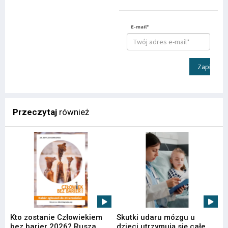
E-mail*
Zapisz
Przeczytaj
również
Kto zostanie Człowiekiem
Skutki udaru mózgu u
bez barier 2026? Rusza
dzieci utrzymują się całe