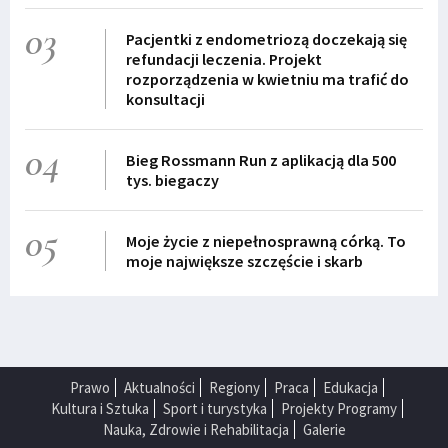
03
Pacjentki z endometriozą doczekają się
refundacji leczenia. Projekt
rozporządzenia w kwietniu ma trafić do
konsultacji
04
Bieg Rossmann Run z aplikacją dla 500
tys. biegaczy
05
Moje życie z niepełnosprawną córką. To
moje największe szczęście i skarb
Prawo
Aktualności
Regiony
Praca
Edukacja
Kultura i Sztuka
Sport i turystyka
Projekty Programy
Nauka, Zdrowie i Rehabilitacja
Galerie